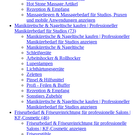
Hot Stone Massage Artikel
Rezeption & Empfang
Massageliegen & Massagebedarf für Studios, Praxen
und mobile Anwendungen anzeigen
Maniküretische & Nageltische kaufen | Professioneller
Manikürebedarf für Studios (73)
Maniküretische & Nageltische kaufen | Professioneller
Manikürebedarf für Studios anzeigen
Maniküretische & Nageltische
Schleifgeräte
Arbeitshocker & Rollhocker
Lupenlampen
Lichthärtungsgeräte
Zeletten
Pinsel & Hilfsmittel
Profi - Feilen & Buffer
Rezeption & Empfang
Sonstiges Zubehör
Maniküretische & Nageltische kaufen | Professioneller
Manikürebedarf für Studios anzeigen
Friseurbedarf & Friseureinrichtung für professionelle Salons |
KF-Cosmetic (46)
Friseurbedarf & Friseureinrichtung für professionelle
Salons | KF-Cosmetic anzeigen
Friseurstühle