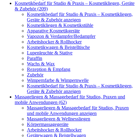
Kosmetikbedarf für Studio & Praxis – Kosmetikliegen, Geräte
& Zubehör (209)
Kosmetikbedarf für Studio & Praxis – Kosmetikliegen,
Geräte & Zubehör anzeigen
Kosmetikliegen & Kosmetikstühle
Apparative Kosmetikgeräte
Vapozon & Verdampfer/Bedampfer
Arbeitshocker & Rollhocker
Kosmetikwagen & Beistelltische
Lupenleuchte & Stative
Paraffin
Wachs & Wax
Rezeption & Empfang
Zubehör
Wimpernfarbe & Wimpernwelle
Kosmetikbedarf für Studio & Praxis – Kosmetikliegen,
Geräte & Zubehör anzeigen
Massageliegen & Massagebedarf für Studios, Praxen und
mobile Anwendungen (62)
Massageliegen & Massagebedarf für Studios, Praxen
und mobile Anwendungen anzeigen
Massageliegen & Wellnessliegen
Körpermassagegeräte
Arbeitshocker & Rollhocker
Gerätewagen & Beistellwagen