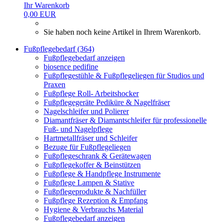
Ihr Warenkorb
0,00 EUR
Sie haben noch keine Artikel in Ihrem Warenkorb.
Fußpflegebedarf (364)
Fußpflegebedarf anzeigen
biosence pedifine
Fußpflegestühle & Fußpflegeliegen für Studios und
Praxen
Fußpflege Roll- Arbeitshocker
Fußpflegegeräte Pediküre & Nagelfräser
Nagelschleifer und Polierer
Diamantfräser & Diamantschleifer für professionelle
Fuß- und Nagelpflege
Hartmetallfräser und Schleifer
Bezuge für Fußpflegeliegen
Fußpflegeschrank & Gerätewagen
Fußpflegekoffer & Beinstützen
Fußpflege & Handpflege Instrumente
Fußpflege Lampen & Stative
Fußpflegeprodukte & Nachfüller
Fußpflege Rezeption & Empfang
Hygiene & Verbrauchs Material
Fußpflegebedarf anzeigen