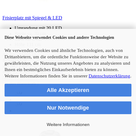
Frisierplatz mit Spiegel & LED
Umrandung mit 20 LED
Breite ca. 70 cm
Diese Webseite verwendet Cookies und andere Technologien
Tiefe ca. 8 cm
Höhe 131 cm
Wir verwenden Cookies und ähnliche Technologien, auch von
Art.Nr.: TMP532
Drittanbietern, um die ordentliche Funktionsweise der Website zu
475,00 EUR
gewährleisten, die Nutzung unseres Angebotes zu analysieren und
Art.Nr.: TMP532
Ihnen ein bestmögliches Einkaufserlebnis bieten zu können.
zzgl. 19% MwSt. zzgl.
Versand
Weitere Informationen finden Sie in unserer
Datenschutzerklärung
.
In den Warenkorb
Alle Akzeptieren
Nur Notwendige
Weitere Informationen