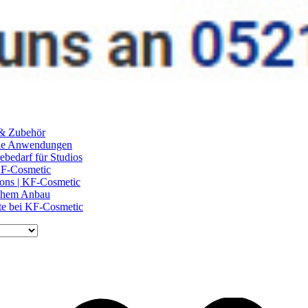
 & Zubehör
ile Anwendungen
ebedarf für Studios
 KF-Cosmetic
lons | KF-Cosmetic
schem Anbau
te bei KF-Cosmetic