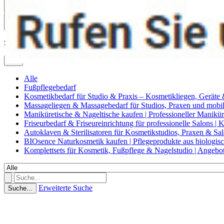
0
Suche
Alle
Alle
Fußpflegebedarf
Kosmetikbedarf für Studio & Praxis – Kosmetikliegen, Geräte
Massageliegen & Massagebedarf für Studios, Praxen und mob
Maniküretische & Nageltische kaufen | Professioneller Manikür
Friseurbedarf & Friseureinrichtung für professionelle Salons |
Autoklaven & Sterilisatoren für Kosmetikstudios, Praxen & Sa
BIOsence Naturkosmetik kaufen | Pflegeprodukte aus biologi
Komplettsets für Kosmetik, Fußpflege & Nagelstudio | Angebo
Erweiterte Suche
Suche...