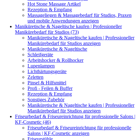
Hot Stone Massage Artikel
Rezeption & Empfang
Massageliegen & Massagebedarf für Studios, Praxen
und mobile Anwendungen anzeigen
Maniküretische & Nageltische kaufen | Professioneller
Manikürebedarf für Studios (73)
Maniküretische & Nageltische kaufen | Professioneller
Manikürebedarf für Studios anzeigen
Maniküretische & Nageltische
Schleifgeräte
Arbeitshocker & Rollhocker
Lupenlampen
Lichthärtungsgeräte
Zeletten
Pinsel & Hilfsmittel
Profi - Feilen & Buffer
Rezeption & Empfang
Sonstiges Zubehör
Maniküretische & Nageltische kaufen | Professioneller
Manikürebedarf für Studios anzeigen
Friseurbedarf & Friseureinrichtung für professionelle Salons |
KF-Cosmetic (46)
Friseurbedarf & Friseureinrichtung für professionelle
Salons | KF-Cosmetic anzeigen
Friseurstühle