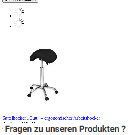
Sattelhocker „Cutt“ – ergonomischer Arbeitshocker
Art.Nr.: TMP541
95,00 EUR
Art.Nr.: TMP541