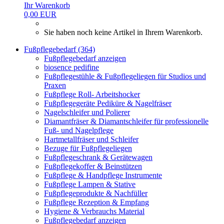
Ihr Warenkorb
0,00 EUR
Sie haben noch keine Artikel in Ihrem Warenkorb.
Fußpflegebedarf (364)
Fußpflegebedarf anzeigen
biosence pedifine
Fußpflegestühle & Fußpflegeliegen für Studios und
Praxen
Fußpflege Roll- Arbeitshocker
Fußpflegegeräte Pediküre & Nagelfräser
Nagelschleifer und Polierer
Diamantfräser & Diamantschleifer für professionelle
Fuß- und Nagelpflege
Hartmetallfräser und Schleifer
Bezuge für Fußpflegeliegen
Fußpflegeschrank & Gerätewagen
Fußpflegekoffer & Beinstützen
Fußpflege & Handpflege Instrumente
Fußpflege Lampen & Stative
Fußpflegeprodukte & Nachfüller
Fußpflege Rezeption & Empfang
Hygiene & Verbrauchs Material
Fußpflegebedarf anzeigen