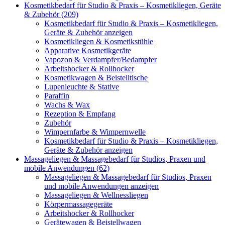
Kosmetikbedarf für Studio & Praxis – Kosmetikliegen, Geräte
& Zubehör (209)
Kosmetikbedarf für Studio & Praxis – Kosmetikliegen,
Geräte & Zubehör anzeigen
Kosmetikliegen & Kosmetikstühle
Apparative Kosmetikgeräte
Vapozon & Verdampfer/Bedampfer
Arbeitshocker & Rollhocker
Kosmetikwagen & Beistelltische
Lupenleuchte & Stative
Paraffin
Wachs & Wax
Rezeption & Empfang
Zubehör
Wimpernfarbe & Wimpernwelle
Kosmetikbedarf für Studio & Praxis – Kosmetikliegen,
Geräte & Zubehör anzeigen
Massageliegen & Massagebedarf für Studios, Praxen und
mobile Anwendungen (62)
Massageliegen & Massagebedarf für Studios, Praxen
und mobile Anwendungen anzeigen
Massageliegen & Wellnessliegen
Körpermassagegeräte
Arbeitshocker & Rollhocker
Gerätewagen & Beistellwagen