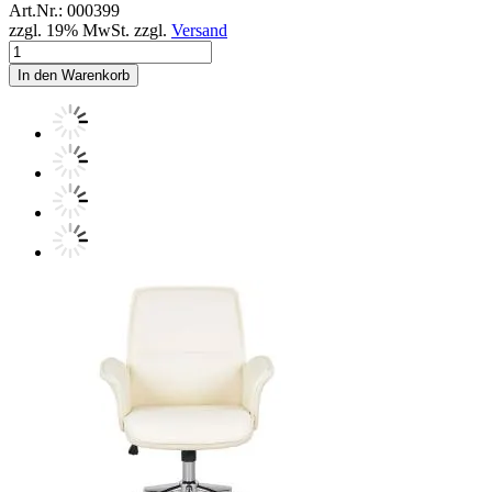
Art.Nr.: 000399
zzgl. 19% MwSt. zzgl.
Versand
In den Warenkorb