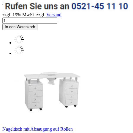
425,00 EUR
Art.Nr.: N11153
zzgl. 19% MwSt. zzgl.
Versand
In den Warenkorb
Nageltisch mit Absaugung auf Rollen