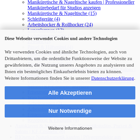
Maniküretische & Nageltische kaufen | Professioneller
Manikürebedarf für Studios anzeigen
Maniküretische & Nageltische (15)
Schleifgeräte (4)
Arbeitshocker & Rollhocker (24)
Lupenlampen (13)
Lichthärtungsgeräte (3)
Diese Webseite verwendet Cookies und andere Technologien
Zeletten (2)
Pinsel & Hilfsmittel (4)
Wir verwenden Cookies und ähnliche Technologien, auch von
Profi - Feilen & Buffer (5)
Rezeption & Empfang (2)
Drittanbietern, um die ordentliche Funktionsweise der Website zu
Sonstiges Zubehör (6)
gewährleisten, die Nutzung unseres Angebotes zu analysieren und
Friseurbedarf & Friseureinrichtung für professionelle Salons |
Ihnen ein bestmögliches Einkaufserlebnis bieten zu können.
KF-Cosmetic (46)
Weitere Informationen finden Sie in unserer
Datenschutzerklärung
.
Friseurbedarf & Friseureinrichtung für professionelle
Salons | KF-Cosmetic anzeigen
Friseurstühle (10)
Alle Akzeptieren
Waschanlagen (5)
Arbeitswagen (2)
Arbeitshocker & Rollhocker (22)
Nur Notwendige
Frisierplätze (3)
Rezeption & Empfang (4)
Autoklaven & Sterilisatoren für Kosmetikstudios, Praxen &
Weitere Informationen
Salons | KF-Cosmetic (6)
BIOsence Naturkosmetik kaufen | Pflegeprodukte aus