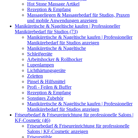
Hot Stone Massage Artikel
Rezeption & Empfang
Massageliegen & Massagebedarf für Studios, Praxen
und mobile Anwendungen anzeigen
Maniküretische & Nageltische kaufen | Professioneller
Manikürebedarf für Studios (73)
Maniküretische & Nageltische kaufen | Professioneller
Manikürebedarf für Studios anzeigen
Maniküretische & Nageltische
Schleifgeräte
Arbeitshocker & Rollhocker
Lupenlampen
Lichthärtungsgeräte
Zeletten
Pinsel & Hilfsmittel
Profi - Feilen & Buffer
Rezeption & Empfang
Sonstiges Zubehör
Maniküretische & Nageltische kaufen | Professioneller
Manikürebedarf für Studios anzeigen
Friseurbedarf & Friseureinrichtung für professionelle Salons |
KF-Cosmetic (46)
Friseurbedarf & Friseureinrichtung für professionelle
Salons | KF-Cosmetic anzeigen
Friseurstühle