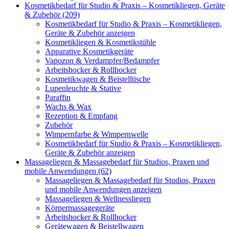
Kosmetikbedarf für Studio & Praxis – Kosmetikliegen, Geräte
& Zubehör (209)
Kosmetikbedarf für Studio & Praxis – Kosmetikliegen,
Geräte & Zubehör anzeigen
Kosmetikliegen & Kosmetikstühle
Apparative Kosmetikgeräte
Vapozon & Verdampfer/Bedampfer
Arbeitshocker & Rollhocker
Kosmetikwagen & Beistelltische
Lupenleuchte & Stative
Paraffin
Wachs & Wax
Rezeption & Empfang
Zubehör
Wimpernfarbe & Wimpernwelle
Kosmetikbedarf für Studio & Praxis – Kosmetikliegen,
Geräte & Zubehör anzeigen
Massageliegen & Massagebedarf für Studios, Praxen und
mobile Anwendungen (62)
Massageliegen & Massagebedarf für Studios, Praxen
und mobile Anwendungen anzeigen
Massageliegen & Wellnessliegen
Körpermassagegeräte
Arbeitshocker & Rollhocker
Gerätewagen & Beistellwagen