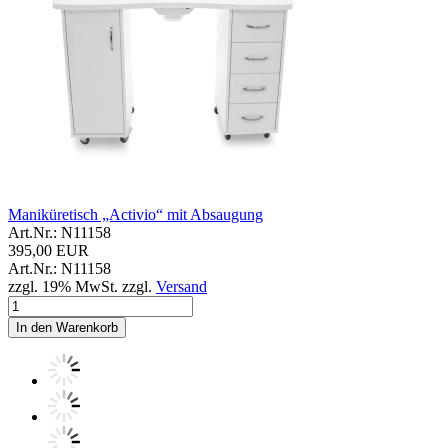
Maniküretisch „Activio“ mit Absaugung
Art.Nr.: N11158
395,00 EUR
Art.Nr.: N11158
zzgl. 19% MwSt. zzgl.
Versand
In den Warenkorb