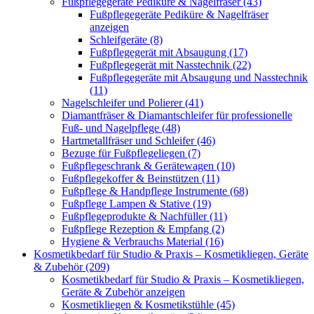
Fußpflegegeräte Pediküre & Nagelfräser (43)
Fußpflegegeräte Pediküre & Nagelfräser
anzeigen
Schleifgeräte (8)
Fußpflegegerät mit Absaugung (17)
Fußpflegegerät mit Nasstechnik (22)
Fußpflegegeräte mit Absaugung und Nasstechnik
(11)
Nagelschleifer und Polierer (41)
Diamantfräser & Diamantschleifer für professionelle
Fuß- und Nagelpflege (48)
Hartmetallfräser und Schleifer (46)
Bezuge für Fußpflegeliegen (7)
Fußpflegeschrank & Gerätewagen (10)
Fußpflegekoffer & Beinstützen (11)
Fußpflege & Handpflege Instrumente (68)
Fußpflege Lampen & Stative (19)
Fußpflegeprodukte & Nachfüller (11)
Fußpflege Rezeption & Empfang (2)
Hygiene & Verbrauchs Material (16)
Kosmetikbedarf für Studio & Praxis – Kosmetikliegen, Geräte
& Zubehör (209)
Kosmetikbedarf für Studio & Praxis – Kosmetikliegen,
Geräte & Zubehör anzeigen
Kosmetikliegen & Kosmetikstühle (45)