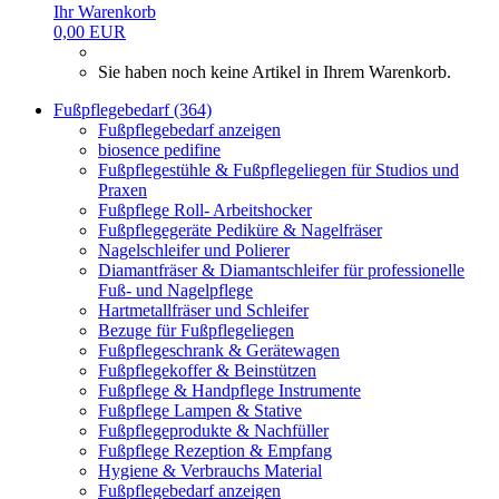
Ihr Warenkorb
0,00 EUR
Sie haben noch keine Artikel in Ihrem Warenkorb.
Fußpflegebedarf (364)
Fußpflegebedarf anzeigen
biosence pedifine
Fußpflegestühle & Fußpflegeliegen für Studios und
Praxen
Fußpflege Roll- Arbeitshocker
Fußpflegegeräte Pediküre & Nagelfräser
Nagelschleifer und Polierer
Diamantfräser & Diamantschleifer für professionelle
Fuß- und Nagelpflege
Hartmetallfräser und Schleifer
Bezuge für Fußpflegeliegen
Fußpflegeschrank & Gerätewagen
Fußpflegekoffer & Beinstützen
Fußpflege & Handpflege Instrumente
Fußpflege Lampen & Stative
Fußpflegeprodukte & Nachfüller
Fußpflege Rezeption & Empfang
Hygiene & Verbrauchs Material
Fußpflegebedarf anzeigen