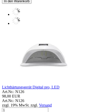
In den Warenkorb
Lichthärtungsgerät Digital pro, LED
Art.Nr.: N126
98,00 EUR
Art.Nr.: N126
zzgl. 19% MwSt. zzgl.
Versand