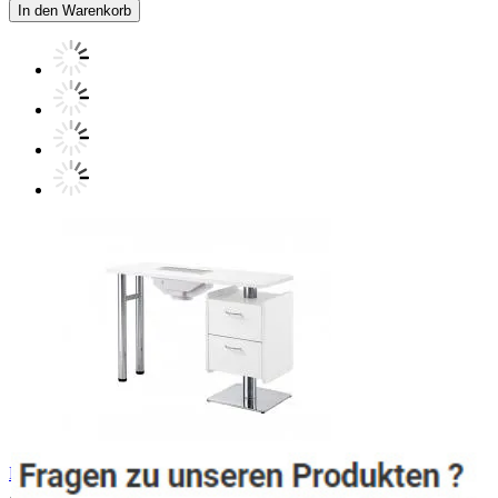
In den Warenkorb
Nageltisch mit Absaugung und Chromfuß
Art.Nr.: N11153