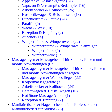
Apparative Kosmetikgeräte (34)
Vapozon & Verdampfer/Bedampfer (16)
Arbeitshocker & Rollhocker (26)
Kosmetikwagen & Beistelltische (13)
Lupenleuchte & Stative (24)
Paraffin (6)
Wachs & Wax (10)
Rezeption & Empfang (2)
Zubehör (14)
Wimpernfarbe & Wimpernwelle (22)
Wimpernfarbe & Wimpernwelle anzeigen
Wimpernfarbe (5)
Wimpernwelle (17)
Massageliegen & Massagebedarf für Studios, Praxen und
mobile Anwendungen (62)
Massageliegen & Massagebedarf für Studios, Praxen
und mobile Anwendungen anzeigen
Massageliegen & Wellnessliegen (22)
Körpermassagegeräte (3)
Arbeitshocker & Rollhocker (24)
Gerätewagen & Beistellwagen (10)
Hot Stone Massage Artikel (1)
Rezeption & Empfang (2)
Maniküretische & Nageltische kaufen | Professioneller
Manikürebedarf für Studios (73)