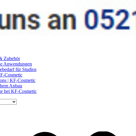
 & Zubehör
ile Anwendungen
ebedarf für Studios
 KF-Cosmetic
lons | KF-Cosmetic
schem Anbau
te bei KF-Cosmetic