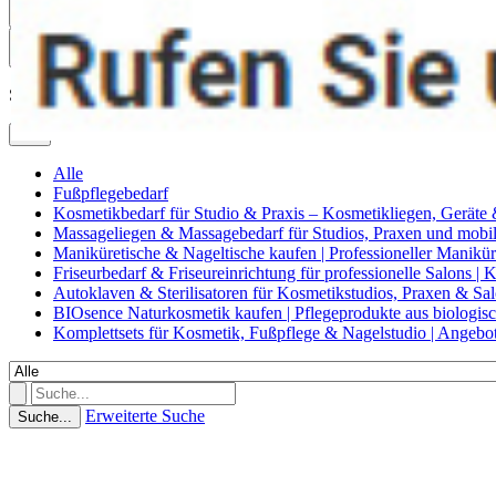
0
Suche
Alle
Alle
Fußpflegebedarf
Kosmetikbedarf für Studio & Praxis – Kosmetikliegen, Geräte
Massageliegen & Massagebedarf für Studios, Praxen und mob
Maniküretische & Nageltische kaufen | Professioneller Manikür
Friseurbedarf & Friseureinrichtung für professionelle Salons |
Autoklaven & Sterilisatoren für Kosmetikstudios, Praxen & Sa
BIOsence Naturkosmetik kaufen | Pflegeprodukte aus biologi
Komplettsets für Kosmetik, Fußpflege & Nagelstudio | Angebo
Erweiterte Suche
Suche...