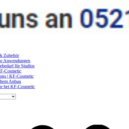
 & Zubehör
ile Anwendungen
ebedarf für Studios
 KF-Cosmetic
lons | KF-Cosmetic
schem Anbau
te bei KF-Cosmetic