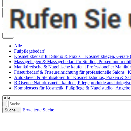
0
Suche
Alle
Alle
Fußpflegebedarf
Kosmetikbedarf für Studio & Praxis – Kosmetikliegen, Geräte
Massageliegen & Massagebedarf für Studios, Praxen und mob
Maniküretische & Nageltische kaufen | Professioneller Manikür
Friseurbedarf & Friseureinrichtung für professionelle Salons |
Autoklaven & Sterilisatoren für Kosmetikstudios, Praxen & Sa
BIOsence Naturkosmetik kaufen | Pflegeprodukte aus biologi
Komplettsets für Kosmetik, Fußpflege & Nagelstudio | Angebo
Erweiterte Suche
Suche...