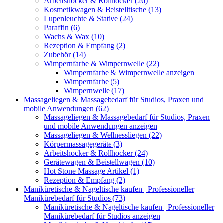
Arbeitshocker & Rollhocker (26)
Kosmetikwagen & Beistelltische (13)
Lupenleuchte & Stative (24)
Paraffin (6)
Wachs & Wax (10)
Rezeption & Empfang (2)
Zubehör (14)
Wimpernfarbe & Wimpernwelle (22)
Wimpernfarbe & Wimpernwelle anzeigen
Wimpernfarbe (5)
Wimpernwelle (17)
Massageliegen & Massagebedarf für Studios, Praxen und
mobile Anwendungen (62)
Massageliegen & Massagebedarf für Studios, Praxen
und mobile Anwendungen anzeigen
Massageliegen & Wellnessliegen (22)
Körpermassagegeräte (3)
Arbeitshocker & Rollhocker (24)
Gerätewagen & Beistellwagen (10)
Hot Stone Massage Artikel (1)
Rezeption & Empfang (2)
Maniküretische & Nageltische kaufen | Professioneller
Manikürebedarf für Studios (73)
Maniküretische & Nageltische kaufen | Professioneller
Manikürebedarf für Studios anzeigen