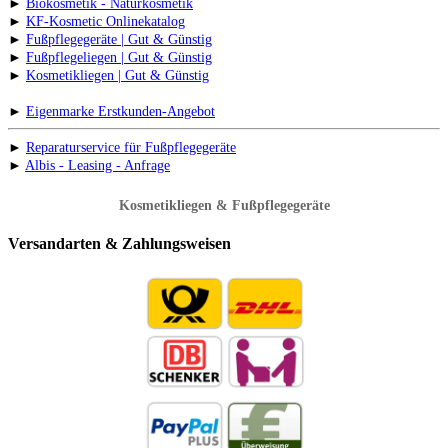
►
Biokosmetik - Naturkosmetik
►
KF-Kosmetic Onlinekatalog
►
Fußpflegegeräte | Gut & Günstig
►
Fußpflegeliegen | Gut & Günstig
►
Kosmetikliegen | Gut & Günstig
►
Eigenmarke Erstkunden-Angebot
►
Reparaturservice für Fußpflegegeräte
►
Albis - Leasing - Anfrage
Kosmetikliegen & Fußpflegegeräte
Versandarten & Zahlungsweisen