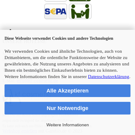
Diese Webseite verwendet Cookies und andere Technologien
UNSERE HOTLINE
Wir verwenden Cookies und ähnliche Technologien, auch von
Montag bis Freitag
Drittanbietern, um die ordentliche Funktionsweise der Website zu
09:00 - 17:00 Uhr
gewährleisten, die Nutzung unseres Angebotes zu analysieren und
Telefon:
05 21 45 11 10
Ihnen ein bestmögliches Einkaufserlebnis bieten zu können.
Weitere Informationen finden Sie in unserer
Datenschutzerklärung
.
info@kf-cosmetic.de
E-Mail:
Alle Akzeptieren
Nur Notwendige
Info: Die auf diesen Seiten angezeigten Produktbilder
zeigen nicht zwingend das angebotene Produkt an.
Weitere Informationen
Es kann sich auch um Bilder von ähnlichen Produkten handeln.
Webshop erstellen
mit Gambio.de © 2023