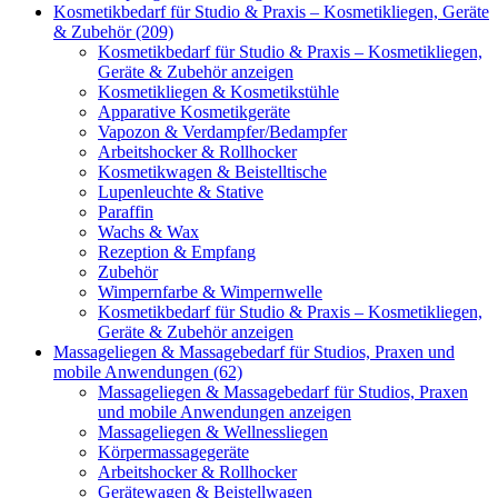
Kosmetikbedarf für Studio & Praxis – Kosmetikliegen, Geräte
& Zubehör (209)
Kosmetikbedarf für Studio & Praxis – Kosmetikliegen,
Geräte & Zubehör anzeigen
Kosmetikliegen & Kosmetikstühle
Apparative Kosmetikgeräte
Vapozon & Verdampfer/Bedampfer
Arbeitshocker & Rollhocker
Kosmetikwagen & Beistelltische
Lupenleuchte & Stative
Paraffin
Wachs & Wax
Rezeption & Empfang
Zubehör
Wimpernfarbe & Wimpernwelle
Kosmetikbedarf für Studio & Praxis – Kosmetikliegen,
Geräte & Zubehör anzeigen
Massageliegen & Massagebedarf für Studios, Praxen und
mobile Anwendungen (62)
Massageliegen & Massagebedarf für Studios, Praxen
und mobile Anwendungen anzeigen
Massageliegen & Wellnessliegen
Körpermassagegeräte
Arbeitshocker & Rollhocker
Gerätewagen & Beistellwagen