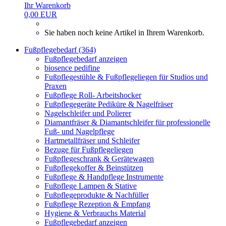
Ihr Warenkorb
0,00 EUR
Sie haben noch keine Artikel in Ihrem Warenkorb.
Fußpflegebedarf (364)
Fußpflegebedarf anzeigen
biosence pedifine
Fußpflegestühle & Fußpflegeliegen für Studios und
Praxen
Fußpflege Roll- Arbeitshocker
Fußpflegegeräte Pediküre & Nagelfräser
Nagelschleifer und Polierer
Diamantfräser & Diamantschleifer für professionelle
Fuß- und Nagelpflege
Hartmetallfräser und Schleifer
Bezuge für Fußpflegeliegen
Fußpflegeschrank & Gerätewagen
Fußpflegekoffer & Beinstützen
Fußpflege & Handpflege Instrumente
Fußpflege Lampen & Stative
Fußpflegeprodukte & Nachfüller
Fußpflege Rezeption & Empfang
Hygiene & Verbrauchs Material
Fußpflegebedarf anzeigen