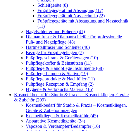
Schleifgeräte (8)
Fußpflegegerät mit Absaugung (17)
Fußpflegegerät mit Nasstechnik (22)
Fußpflegegeräte mit Absaugung und Nasstechnik
(11)
Nagelschleifer und Polierer (41)
Diamantfräser & Diamantschleifer für professionelle
Fuß- und Nagelpflege (48)
Hartmetallfräser und Schleifer (46)
Bezuge für Fußpflegeliegen (7)
Fußpflegeschrank & Gerätewagen (10)
Fußpflegekoffer & Beinstützen (11)
Fußpflege & Handpflege Instrumente (68)
Fußpflege Lampen & Stative (19)
Fußpflegeprodukte & Nachfüller (11)
Fußpflege Rezeption & Empfang (2)
Hygiene & Verbrauchs Material (16)
Kosmetikbedarf für Studio & Praxis – Kosmetikliegen, Geräte
& Zubehör (209)
Kosmetikbedarf für Studio & Praxis – Kosmetikliegen,
Geräte & Zubehör anzeigen
Kosmetikliegen & Kosmetikstühle (45)
Apparative Kosmetikgeräte (34)
Vapozon & Verdampfer/Bedampfer (16)