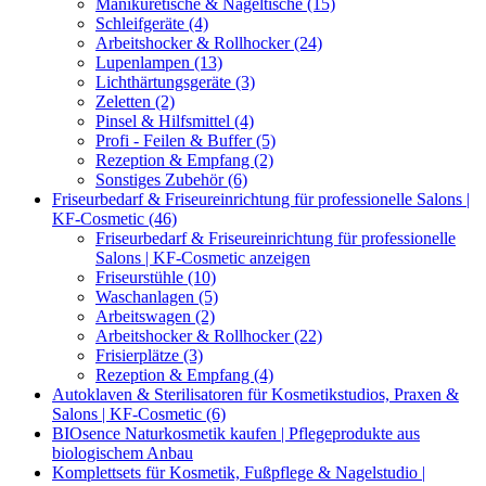
Maniküretische & Nageltische (15)
Schleifgeräte (4)
Arbeitshocker & Rollhocker (24)
Lupenlampen (13)
Lichthärtungsgeräte (3)
Zeletten (2)
Pinsel & Hilfsmittel (4)
Profi - Feilen & Buffer (5)
Rezeption & Empfang (2)
Sonstiges Zubehör (6)
Friseurbedarf & Friseureinrichtung für professionelle Salons |
KF-Cosmetic (46)
Friseurbedarf & Friseureinrichtung für professionelle
Salons | KF-Cosmetic anzeigen
Friseurstühle (10)
Waschanlagen (5)
Arbeitswagen (2)
Arbeitshocker & Rollhocker (22)
Frisierplätze (3)
Rezeption & Empfang (4)
Autoklaven & Sterilisatoren für Kosmetikstudios, Praxen &
Salons | KF-Cosmetic (6)
BIOsence Naturkosmetik kaufen | Pflegeprodukte aus
biologischem Anbau
Komplettsets für Kosmetik, Fußpflege & Nagelstudio |