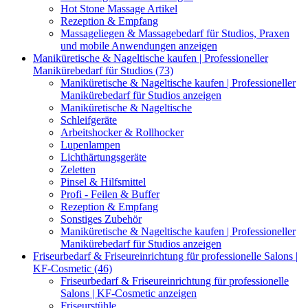
Hot Stone Massage Artikel
Rezeption & Empfang
Massageliegen & Massagebedarf für Studios, Praxen
und mobile Anwendungen anzeigen
Maniküretische & Nageltische kaufen | Professioneller
Manikürebedarf für Studios (73)
Maniküretische & Nageltische kaufen | Professioneller
Manikürebedarf für Studios anzeigen
Maniküretische & Nageltische
Schleifgeräte
Arbeitshocker & Rollhocker
Lupenlampen
Lichthärtungsgeräte
Zeletten
Pinsel & Hilfsmittel
Profi - Feilen & Buffer
Rezeption & Empfang
Sonstiges Zubehör
Maniküretische & Nageltische kaufen | Professioneller
Manikürebedarf für Studios anzeigen
Friseurbedarf & Friseureinrichtung für professionelle Salons |
KF-Cosmetic (46)
Friseurbedarf & Friseureinrichtung für professionelle
Salons | KF-Cosmetic anzeigen
Friseurstühle