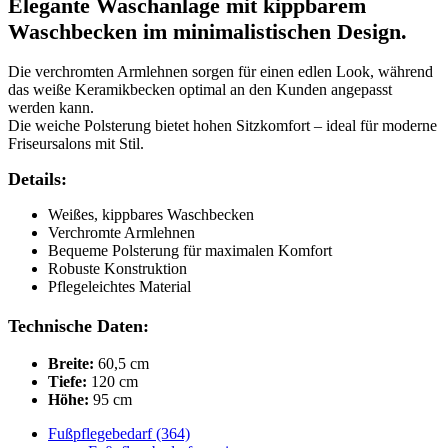
Elegante
Waschanlage mit kippbarem
Waschbecken
im minimalistischen Design.
Die verchromten Armlehnen sorgen für einen edlen Look, während
das weiße Keramikbecken optimal an den Kunden angepasst
werden kann.
Die weiche Polsterung bietet hohen Sitzkomfort – ideal für moderne
Friseursalons mit Stil.
Details:
Weißes, kippbares Waschbecken
Verchromte Armlehnen
Bequeme Polsterung für maximalen Komfort
Robuste Konstruktion
Pflegeleichtes Material
Technische Daten:
Breite:
60,5 cm
Tiefe:
120 cm
Höhe:
95 cm
Fußpflegebedarf (364)