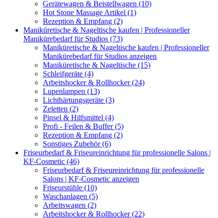
Gerätewagen & Beistellwagen (10)
Hot Stone Massage Artikel (1)
Rezeption & Empfang (2)
Maniküretische & Nageltische kaufen | Professioneller
Manikürebedarf für Studios (73)
Maniküretische & Nageltische kaufen | Professioneller
Manikürebedarf für Studios anzeigen
Maniküretische & Nageltische (15)
Schleifgeräte (4)
Arbeitshocker & Rollhocker (24)
Lupenlampen (13)
Lichthärtungsgeräte (3)
Zeletten (2)
Pinsel & Hilfsmittel (4)
Profi - Feilen & Buffer (5)
Rezeption & Empfang (2)
Sonstiges Zubehör (6)
Friseurbedarf & Friseureinrichtung für professionelle Salons |
KF-Cosmetic (46)
Friseurbedarf & Friseureinrichtung für professionelle
Salons | KF-Cosmetic anzeigen
Friseurstühle (10)
Waschanlagen (5)
Arbeitswagen (2)
Arbeitshocker & Rollhocker (22)