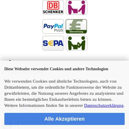
Diese Webseite verwendet Cookies und andere Technologien
UNSERE HOTLINE
Wir verwenden Cookies und ähnliche Technologien, auch von
Montag bis Freitag
Drittanbietern, um die ordentliche Funktionsweise der Website zu
09:00 - 17:00 Uhr
gewährleisten, die Nutzung unseres Angebotes zu analysieren und
Telefon:
05 21 45 11 10
Ihnen ein bestmögliches Einkaufserlebnis bieten zu können.
Weitere Informationen finden Sie in unserer
Datenschutzerklärung
.
info@kf-cosmetic.de
E-Mail:
Alle Akzeptieren