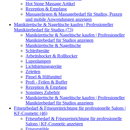
Hot Stone Massage Artikel
Rezeption & Empfang
Massageliegen & Massagebedarf für Studios, Praxen
und mobile Anwendungen anzeigen
Maniküretische & Nageltische kaufen | Professioneller
Manikürebedarf für Studios (73)
Maniküretische & Nageltische kaufen | Professioneller
Manikürebedarf für Studios anzeigen
Maniküretische & Nageltische
Schleifgeräte
Arbeitshocker & Rollhocker
Lupenlampen
Lichthärtungsgeräte
Zeletten
Pinsel & Hilfsmittel
Profi - Feilen & Buffer
Rezeption & Empfang
Sonstiges Zubehör
Maniküretische & Nageltische kaufen | Professioneller
Manikürebedarf für Studios anzeigen
Friseurbedarf & Friseureinrichtung für professionelle Salons |
KF-Cosmetic (46)
Friseurbedarf & Friseureinrichtung für professionelle
Salons | KF-Cosmetic anzeigen
Friseurstühle