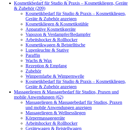
Kosmetikbedarf für Studio & Praxis – Kosmetikliegen, Geräte
& Zubehör (209)
Kosmetikbedarf für Studio & Praxis – Kosmetikliegen,
Geräte & Zubehör anzeigen
Kosmetikliegen & Kosmetikstühle
Apparative Kosmetikgeräte
Vapozon & Verdampfer/Bedampfer
Arbeitshocker & Rollhocker
Kosmetikwagen & Beistelltische
Lupenleuchte & Stative
Paraffin
Wachs & Wax
Rezeption & Empfang
Zubehör
Wimpernfarbe & Wimpernwelle
Kosmetikbedarf für Studio & Praxis – Kosmetikliegen,
Geräte & Zubehör anzeigen
Massageliegen & Massagebedarf für Studios, Praxen und
mobile Anwendungen (62)
Massageliegen & Massagebedarf für Studios, Praxen
und mobile Anwendungen anzeigen
Massageliegen & Wellnessliegen
Körpermassagegeräte
Arbeitshocker & Rollhocker
Gerätewagen & Beistellwagen