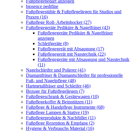
Fußpflegebedarf anzeigen
biosence pedifine
Fußpflegestühle & Fußpflegeliegen für Studios und
Praxen (16)
Fußpflege Roll- Arbeitshocker (27)
Fußpflegegeräte Pediküre & Nagelfräser (43)
Fußpflegegeräte Pediküre & Nagelfräser
anzeigen
Schleifgeräte (8)
Fußpflegegerät mit Absaugung (17)
Fußpflegegerät mit Nasstechnik (22)
Fußpflegegeräte mit Absaugung und Nasstechnik
(11)
Nagelschleifer und Polierer (41)
Diamantfräser & Diamantschleifer für professionelle
Fuß- und Nagelpflege (48)
Hartmetallfräser und Schleifer (46)
Bezuge für Fußpflegeliegen (7)
Fußpflegeschrank & Gerätewagen (10)
Fußpflegekoffer & Beinstützen (11)
Fußpflege & Handpflege Instrumente (68)
Fußpflege Lampen & Stative (19)
Fußpflegeprodukte & Nachfüller (11)
Fußpflege Rezeption & Empfang (2)
Hygiene & Verbrauchs Material (16)