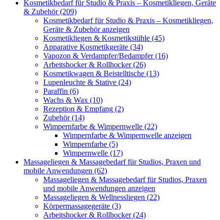
Kosmetikbedarf für Studio & Praxis – Kosmetikliegen, Geräte
& Zubehör (209)
Kosmetikbedarf für Studio & Praxis – Kosmetikliegen,
Geräte & Zubehör anzeigen
Kosmetikliegen & Kosmetikstühle (45)
Apparative Kosmetikgeräte (34)
Vapozon & Verdampfer/Bedampfer (16)
Arbeitshocker & Rollhocker (26)
Kosmetikwagen & Beistelltische (13)
Lupenleuchte & Stative (24)
Paraffin (6)
Wachs & Wax (10)
Rezeption & Empfang (2)
Zubehör (14)
Wimpernfarbe & Wimpernwelle (22)
Wimpernfarbe & Wimpernwelle anzeigen
Wimpernfarbe (5)
Wimpernwelle (17)
Massageliegen & Massagebedarf für Studios, Praxen und
mobile Anwendungen (62)
Massageliegen & Massagebedarf für Studios, Praxen
und mobile Anwendungen anzeigen
Massageliegen & Wellnessliegen (22)
Körpermassagegeräte (3)
Arbeitshocker & Rollhocker (24)