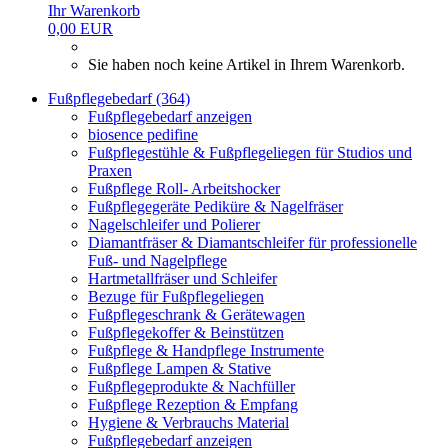
Ihr Warenkorb
0,00 EUR
Sie haben noch keine Artikel in Ihrem Warenkorb.
Fußpflegebedarf (364)
Fußpflegebedarf anzeigen
biosence pedifine
Fußpflegestühle & Fußpflegeliegen für Studios und
Praxen
Fußpflege Roll- Arbeitshocker
Fußpflegegeräte Pediküre & Nagelfräser
Nagelschleifer und Polierer
Diamantfräser & Diamantschleifer für professionelle
Fuß- und Nagelpflege
Hartmetallfräser und Schleifer
Bezuge für Fußpflegeliegen
Fußpflegeschrank & Gerätewagen
Fußpflegekoffer & Beinstützen
Fußpflege & Handpflege Instrumente
Fußpflege Lampen & Stative
Fußpflegeprodukte & Nachfüller
Fußpflege Rezeption & Empfang
Hygiene & Verbrauchs Material
Fußpflegebedarf anzeigen