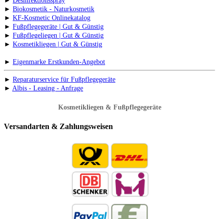
►
Desinfektionsspray
►
Biokosmetik - Naturkosmetik
►
KF-Kosmetic Onlinekatalog
►
Fußpflegegeräte | Gut & Günstig
►
Fußpflegeliegen | Gut & Günstig
►
Kosmetikliegen | Gut & Günstig
►
Eigenmarke Erstkunden-Angebot
►
Reparaturservice für Fußpflegegeräte
►
Albis - Leasing - Anfrage
Kosmetikliegen & Fußpflegegeräte
Versandarten & Zahlungsweisen