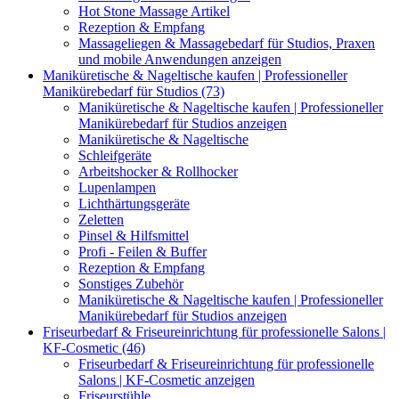
Hot Stone Massage Artikel
Rezeption & Empfang
Massageliegen & Massagebedarf für Studios, Praxen
und mobile Anwendungen anzeigen
Maniküretische & Nageltische kaufen | Professioneller
Manikürebedarf für Studios (73)
Maniküretische & Nageltische kaufen | Professioneller
Manikürebedarf für Studios anzeigen
Maniküretische & Nageltische
Schleifgeräte
Arbeitshocker & Rollhocker
Lupenlampen
Lichthärtungsgeräte
Zeletten
Pinsel & Hilfsmittel
Profi - Feilen & Buffer
Rezeption & Empfang
Sonstiges Zubehör
Maniküretische & Nageltische kaufen | Professioneller
Manikürebedarf für Studios anzeigen
Friseurbedarf & Friseureinrichtung für professionelle Salons |
KF-Cosmetic (46)
Friseurbedarf & Friseureinrichtung für professionelle
Salons | KF-Cosmetic anzeigen
Friseurstühle