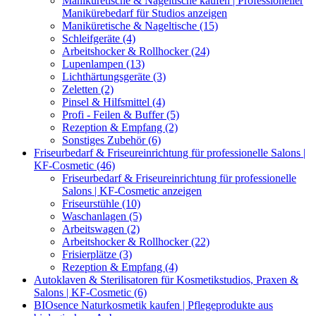
Maniküretische & Nageltische kaufen | Professioneller
Manikürebedarf für Studios anzeigen
Maniküretische & Nageltische (15)
Schleifgeräte (4)
Arbeitshocker & Rollhocker (24)
Lupenlampen (13)
Lichthärtungsgeräte (3)
Zeletten (2)
Pinsel & Hilfsmittel (4)
Profi - Feilen & Buffer (5)
Rezeption & Empfang (2)
Sonstiges Zubehör (6)
Friseurbedarf & Friseureinrichtung für professionelle Salons |
KF-Cosmetic (46)
Friseurbedarf & Friseureinrichtung für professionelle
Salons | KF-Cosmetic anzeigen
Friseurstühle (10)
Waschanlagen (5)
Arbeitswagen (2)
Arbeitshocker & Rollhocker (22)
Frisierplätze (3)
Rezeption & Empfang (4)
Autoklaven & Sterilisatoren für Kosmetikstudios, Praxen &
Salons | KF-Cosmetic (6)
BIOsence Naturkosmetik kaufen | Pflegeprodukte aus