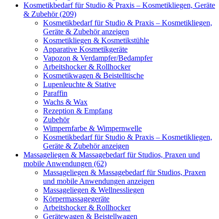
Kosmetikbedarf für Studio & Praxis – Kosmetikliegen, Geräte
& Zubehör (209)
Kosmetikbedarf für Studio & Praxis – Kosmetikliegen,
Geräte & Zubehör anzeigen
Kosmetikliegen & Kosmetikstühle
Apparative Kosmetikgeräte
Vapozon & Verdampfer/Bedampfer
Arbeitshocker & Rollhocker
Kosmetikwagen & Beistelltische
Lupenleuchte & Stative
Paraffin
Wachs & Wax
Rezeption & Empfang
Zubehör
Wimpernfarbe & Wimpernwelle
Kosmetikbedarf für Studio & Praxis – Kosmetikliegen,
Geräte & Zubehör anzeigen
Massageliegen & Massagebedarf für Studios, Praxen und
mobile Anwendungen (62)
Massageliegen & Massagebedarf für Studios, Praxen
und mobile Anwendungen anzeigen
Massageliegen & Wellnessliegen
Körpermassagegeräte
Arbeitshocker & Rollhocker
Gerätewagen & Beistellwagen