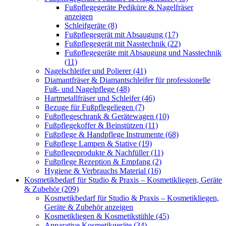
Fußpflegegeräte Pediküre & Nagelfräser
anzeigen
Schleifgeräte (8)
Fußpflegegerät mit Absaugung (17)
Fußpflegegerät mit Nasstechnik (22)
Fußpflegegeräte mit Absaugung und Nasstechnik
(11)
Nagelschleifer und Polierer (41)
Diamantfräser & Diamantschleifer für professionelle
Fuß- und Nagelpflege (48)
Hartmetallfräser und Schleifer (46)
Bezuge für Fußpflegeliegen (7)
Fußpflegeschrank & Gerätewagen (10)
Fußpflegekoffer & Beinstützen (11)
Fußpflege & Handpflege Instrumente (68)
Fußpflege Lampen & Stative (19)
Fußpflegeprodukte & Nachfüller (11)
Fußpflege Rezeption & Empfang (2)
Hygiene & Verbrauchs Material (16)
Kosmetikbedarf für Studio & Praxis – Kosmetikliegen, Geräte
& Zubehör (209)
Kosmetikbedarf für Studio & Praxis – Kosmetikliegen,
Geräte & Zubehör anzeigen
Kosmetikliegen & Kosmetikstühle (45)
Apparative Kosmetikgeräte (34)