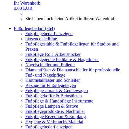
Ihr Warenkorb
0,00 EUR
Sie haben noch keine Artikel in Ihrem Warenkorb.
Fußpflegebedarf (364)
Fußpflegebedarf anzeigen
biosence pedifine
Fußpflegestühle & Fußpflegeliegen für Studios und
Praxen
Fußpflege Roll- Arbeitshocker
Fußpflegegeräte Pediküre & Nagelfräser
Nagelschleifer und Polierer
Diamantfräser & Diamantschleifer für professionelle
Fuß- und Nagelpflege
Hartmetallfräser und Schleifer
Bezuge für Fußpflegeliegen
Fußpflegeschrank & Gerätewagen
Fußpflegekoffer & Beinstützen
Fußpflege & Handpflege Instrumente
Fußpflege Lampen & Stative
Fußpflegeprodukte & Nachfüller
Fußpflege Rezeption & Empfang
Hygiene & Verbrauchs Material
Fußpflegebedarf anzeigen