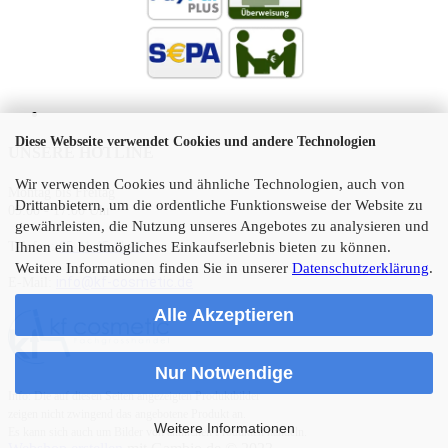
Diese Webseite verwendet Cookies und andere Technologien
UNSERE HOTLINE
Wir verwenden Cookies und ähnliche Technologien, auch von
Montag bis Freitag
Drittanbietern, um die ordentliche Funktionsweise der Website zu
09:00 - 17:00 Uhr
gewährleisten, die Nutzung unseres Angebotes zu analysieren und
Ihnen ein bestmögliches Einkaufserlebnis bieten zu können.
Telefon:
05 21 45 11 10
Weitere Informationen finden Sie in unserer
Datenschutzerklärung
.
info@kf-cosmetic.de
E-Mail:
Alle Akzeptieren
Nur Notwendige
Info: Die auf diesen Seiten angezeigten Produktbilder
zeigen nicht zwingend das angebotene Produkt an.
Weitere Informationen
Es kann sich auch um Bilder von ähnlichen Produkten handeln.