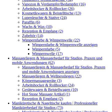
Vapozon & Verdampfer/Bedampfer (16)
Arbeitshocker & Rollhocker (26)
Kosmetikwagen & Beistelltische (13)
Lupenleuchte & Stative (24)
Paraffin (6)
Wachs & Wax (10)
Rezeption & Empfang (2)
Zubehör (14)
Wimpernfarbe & Wimpernwelle (22)
Wimpernfarbe & Wimpernwelle anzeigen
Wimpernfarbe (5)
Wimpernwelle (17)
Massageliegen & Massagebedarf für Studios, Praxen und
mobile Anwendungen (62)
Massageliegen & Massagebedarf für Studios, Praxen
und mobile Anwendungen anzeigen
Massageliegen & Wellnessliegen (22)
Körpermassagegeräte (3)
Arbeitshocker & Rollhocker (24)
Gerätewagen & Beistellwagen (10)
Hot Stone Massage Artikel (1)
Rezeption & Empfang (2)
Maniküretische & Nageltische kaufen | Professioneller
Manikürebedarf für Studios (73)