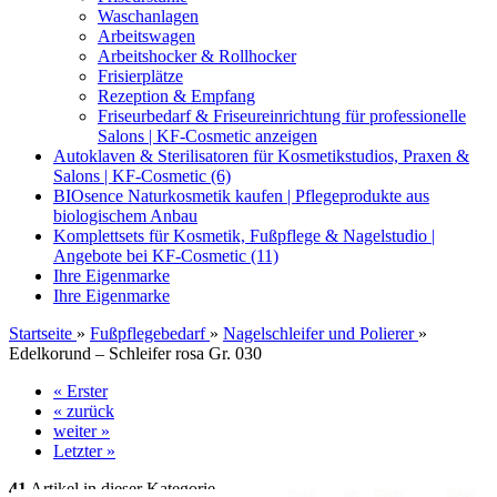
Waschanlagen
Arbeitswagen
Arbeitshocker & Rollhocker
Frisierplätze
Rezeption & Empfang
Friseurbedarf & Friseureinrichtung für professionelle
Salons | KF-Cosmetic anzeigen
Autoklaven & Sterilisatoren für Kosmetikstudios, Praxen &
Salons | KF-Cosmetic (6)
BIOsence Naturkosmetik kaufen | Pflegeprodukte aus
biologischem Anbau
Komplettsets für Kosmetik, Fußpflege & Nagelstudio |
Angebote bei KF-Cosmetic (11)
Ihre Eigenmarke
Ihre Eigenmarke
Startseite
»
Fußpflegebedarf
»
Nagelschleifer und Polierer
»
Edelkorund – Schleifer rosa Gr. 030
« Erster
« zurück
weiter »
Letzter »
41
Artikel in dieser Kategorie