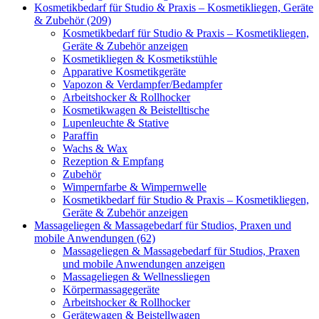
Kosmetikbedarf für Studio & Praxis – Kosmetikliegen, Geräte
& Zubehör (209)
Kosmetikbedarf für Studio & Praxis – Kosmetikliegen,
Geräte & Zubehör anzeigen
Kosmetikliegen & Kosmetikstühle
Apparative Kosmetikgeräte
Vapozon & Verdampfer/Bedampfer
Arbeitshocker & Rollhocker
Kosmetikwagen & Beistelltische
Lupenleuchte & Stative
Paraffin
Wachs & Wax
Rezeption & Empfang
Zubehör
Wimpernfarbe & Wimpernwelle
Kosmetikbedarf für Studio & Praxis – Kosmetikliegen,
Geräte & Zubehör anzeigen
Massageliegen & Massagebedarf für Studios, Praxen und
mobile Anwendungen (62)
Massageliegen & Massagebedarf für Studios, Praxen
und mobile Anwendungen anzeigen
Massageliegen & Wellnessliegen
Körpermassagegeräte
Arbeitshocker & Rollhocker
Gerätewagen & Beistellwagen