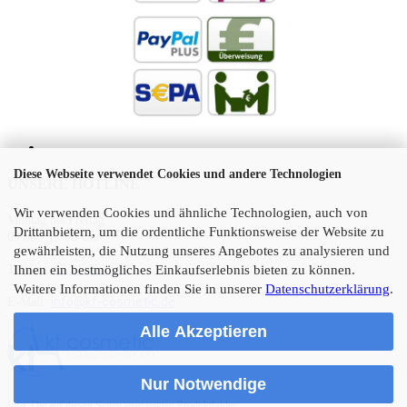
Diese Webseite verwendet Cookies und andere Technologien
UNSERE HOTLINE
Wir verwenden Cookies und ähnliche Technologien, auch von
Montag bis Freitag
Drittanbietern, um die ordentliche Funktionsweise der Website zu
09:00 - 17:00 Uhr
gewährleisten, die Nutzung unseres Angebotes zu analysieren und
Telefon:
05 21 45 11 10
Ihnen ein bestmögliches Einkaufserlebnis bieten zu können.
Weitere Informationen finden Sie in unserer
Datenschutzerklärung
.
info@kf-cosmetic.de
E-Mail:
Alle Akzeptieren
Nur Notwendige
Info: Die auf diesen Seiten angezeigten Produktbilder