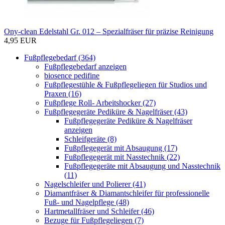
Ony-clean Edelstahl Gr. 012 – Spezialfräser für präzise Reinigung
4,95 EUR
Fußpflegebedarf (364)
Fußpflegebedarf anzeigen
biosence pedifine
Fußpflegestühle & Fußpflegeliegen für Studios und
Praxen (16)
Fußpflege Roll- Arbeitshocker (27)
Fußpflegegeräte Pediküre & Nagelfräser (43)
Fußpflegegeräte Pediküre & Nagelfräser
anzeigen
Schleifgeräte (8)
Fußpflegegerät mit Absaugung (17)
Fußpflegegerät mit Nasstechnik (22)
Fußpflegegeräte mit Absaugung und Nasstechnik
(11)
Nagelschleifer und Polierer (41)
Diamantfräser & Diamantschleifer für professionelle
Fuß- und Nagelpflege (48)
Hartmetallfräser und Schleifer (46)
Bezuge für Fußpflegeliegen (7)