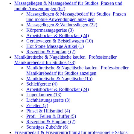
Massageliegen & Massagebedarf für Studios, Praxen und
mobile Anwendungen (62)
Massageliegen & Massagebedarf für Studios, Praxen
und mobile Anwendungen anzeigen
Massageliegen & Wellnessliegen (22)
Körpermassagegeräte (3)
Arbeitshocker & Rollhocker (24)
Gerätewagen & Beistellwagen (10)
Hot Stone Massage Artikel (1)
Rezeption & Empfang (2)
Maniküretische & Nageltische kaufen | Professioneller
Manikürebedarf für Studios (73)
Maniküretische & Nageltische kaufen | Professioneller
Manikürebedarf für Studios anzeigen
Maniküretische & Nageltische (15)
Schleifgeräte (4)
Arbeitshocker & Rollhocker (24)
Lupenlampen (13)
Lichthärtungsgeräte (3)
Zeletten (2)
Pinsel & Hilfsmittel (4)
Profi - Feilen & Buffer (5)
Rezeption & Empfang (2)
Sonstiges Zubehör (6)
Friseurbedarf & Friseureinrichtung für professionelle Salons |