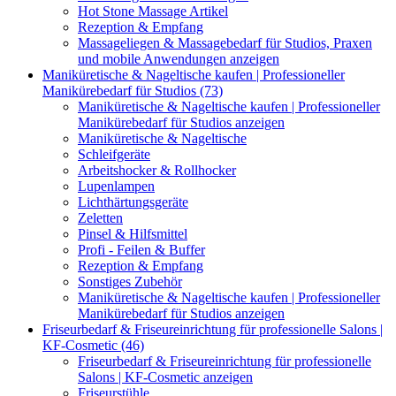
Hot Stone Massage Artikel
Rezeption & Empfang
Massageliegen & Massagebedarf für Studios, Praxen
und mobile Anwendungen anzeigen
Maniküretische & Nageltische kaufen | Professioneller
Manikürebedarf für Studios (73)
Maniküretische & Nageltische kaufen | Professioneller
Manikürebedarf für Studios anzeigen
Maniküretische & Nageltische
Schleifgeräte
Arbeitshocker & Rollhocker
Lupenlampen
Lichthärtungsgeräte
Zeletten
Pinsel & Hilfsmittel
Profi - Feilen & Buffer
Rezeption & Empfang
Sonstiges Zubehör
Maniküretische & Nageltische kaufen | Professioneller
Manikürebedarf für Studios anzeigen
Friseurbedarf & Friseureinrichtung für professionelle Salons |
KF-Cosmetic (46)
Friseurbedarf & Friseureinrichtung für professionelle
Salons | KF-Cosmetic anzeigen
Friseurstühle