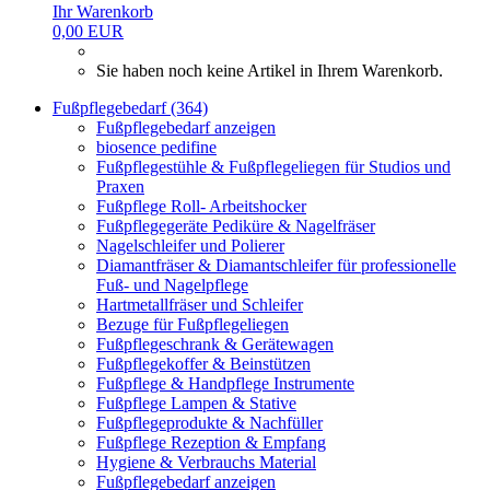
Ihr Warenkorb
0,00 EUR
Sie haben noch keine Artikel in Ihrem Warenkorb.
Fußpflegebedarf (364)
Fußpflegebedarf anzeigen
biosence pedifine
Fußpflegestühle & Fußpflegeliegen für Studios und
Praxen
Fußpflege Roll- Arbeitshocker
Fußpflegegeräte Pediküre & Nagelfräser
Nagelschleifer und Polierer
Diamantfräser & Diamantschleifer für professionelle
Fuß- und Nagelpflege
Hartmetallfräser und Schleifer
Bezuge für Fußpflegeliegen
Fußpflegeschrank & Gerätewagen
Fußpflegekoffer & Beinstützen
Fußpflege & Handpflege Instrumente
Fußpflege Lampen & Stative
Fußpflegeprodukte & Nachfüller
Fußpflege Rezeption & Empfang
Hygiene & Verbrauchs Material
Fußpflegebedarf anzeigen