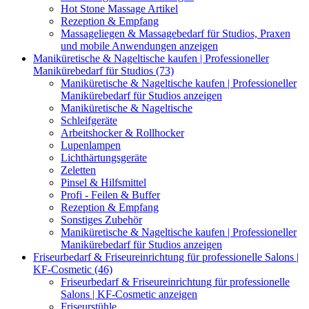
Hot Stone Massage Artikel
Rezeption & Empfang
Massageliegen & Massagebedarf für Studios, Praxen
und mobile Anwendungen anzeigen
Maniküretische & Nageltische kaufen | Professioneller
Manikürebedarf für Studios (73)
Maniküretische & Nageltische kaufen | Professioneller
Manikürebedarf für Studios anzeigen
Maniküretische & Nageltische
Schleifgeräte
Arbeitshocker & Rollhocker
Lupenlampen
Lichthärtungsgeräte
Zeletten
Pinsel & Hilfsmittel
Profi - Feilen & Buffer
Rezeption & Empfang
Sonstiges Zubehör
Maniküretische & Nageltische kaufen | Professioneller
Manikürebedarf für Studios anzeigen
Friseurbedarf & Friseureinrichtung für professionelle Salons |
KF-Cosmetic (46)
Friseurbedarf & Friseureinrichtung für professionelle
Salons | KF-Cosmetic anzeigen
Friseurstühle