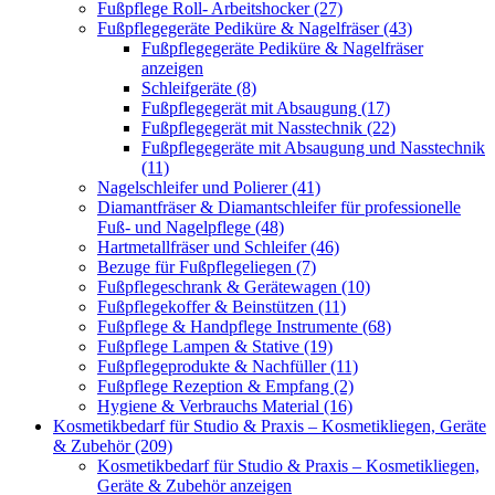
Fußpflege Roll- Arbeitshocker (27)
Fußpflegegeräte Pediküre & Nagelfräser (43)
Fußpflegegeräte Pediküre & Nagelfräser
anzeigen
Schleifgeräte (8)
Fußpflegegerät mit Absaugung (17)
Fußpflegegerät mit Nasstechnik (22)
Fußpflegegeräte mit Absaugung und Nasstechnik
(11)
Nagelschleifer und Polierer (41)
Diamantfräser & Diamantschleifer für professionelle
Fuß- und Nagelpflege (48)
Hartmetallfräser und Schleifer (46)
Bezuge für Fußpflegeliegen (7)
Fußpflegeschrank & Gerätewagen (10)
Fußpflegekoffer & Beinstützen (11)
Fußpflege & Handpflege Instrumente (68)
Fußpflege Lampen & Stative (19)
Fußpflegeprodukte & Nachfüller (11)
Fußpflege Rezeption & Empfang (2)
Hygiene & Verbrauchs Material (16)
Kosmetikbedarf für Studio & Praxis – Kosmetikliegen, Geräte
& Zubehör (209)
Kosmetikbedarf für Studio & Praxis – Kosmetikliegen,
Geräte & Zubehör anzeigen