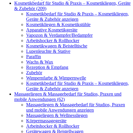
Kosmetikbedarf für Studio & Praxis – Kosmetikliegen, Geräte
& Zubehör (209)
Kosmetikbedarf für Studio & Praxis – Kosmetikliegen,
Geräte & Zubehör anzeigen
Kosmetikliegen & Kosmetikstühle
Apparative Kosmetikgeräte
Vapozon & Verdampfer/Bedampfer
Arbeitshocker & Rollhocker
Kosmetikwagen & Beistelltische
Lupenleuchte & Stative
Paraffin
Wachs & Wax
Rezeption & Empfang
Zubehör
Wimpernfarbe & Wimpernwelle
Kosmetikbedarf für Studio & Praxis – Kosmetikliegen,
Geräte & Zubehör anzeigen
Massageliegen & Massagebedarf für Studios, Praxen und
mobile Anwendungen (62)
Massageliegen & Massagebedarf für Studios, Praxen
und mobile Anwendungen anzeigen
Massageliegen & Wellnessliegen
Körpermassagegeräte
Arbeitshocker & Rollhocker
Gerätewagen & Beistellwagen