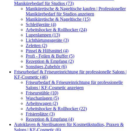
Manikürebedarf für Studios (73)
Maniküretische & Nageltische kaufen | Professioneller
Manikürebedarf für Studios anzeigen
Maniküretische & Nageltische (15)
Schleifgeräte (4)
Arbeitshocker & Rollhocker (24)
Lupenlampen (13)
Lichthärtungsgeräte (3)
Zeletten (2)
Pinsel & Hilfsmittel (4)
Profi - Feilen & Buffer (5)
Rezeption & Empfang (2)
Sonstiges Zubehör (6)
Friseurbedarf & Friseureinrichtung für professionelle Salons |
KF-Cosmetic (46)
Friseurbedarf & Friseureinrichtung für professionelle
Salons | KF-Cosmetic anzeigen
Friseurstühle (10)
Waschanlagen (5)
Arbeitswagen (2)
Arbeitshocker & Rollhocker (22)
Frisierplätze (3)
Rezeption & Empfang (4)
Autoklaven & Sterilisatoren für Kosmetikstudios, Praxen &
Salons | KF-Cosmetic (6)