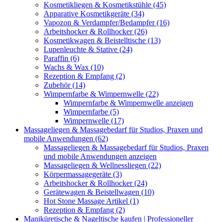
Kosmetikliegen & Kosmetikstühle (45)
Apparative Kosmetikgeräte (34)
Vapozon & Verdampfer/Bedampfer (16)
Arbeitshocker & Rollhocker (26)
Kosmetikwagen & Beistelltische (13)
Lupenleuchte & Stative (24)
Paraffin (6)
Wachs & Wax (10)
Rezeption & Empfang (2)
Zubehör (14)
Wimpernfarbe & Wimpernwelle (22)
Wimpernfarbe & Wimpernwelle anzeigen
Wimpernfarbe (5)
Wimpernwelle (17)
Massageliegen & Massagebedarf für Studios, Praxen und
mobile Anwendungen (62)
Massageliegen & Massagebedarf für Studios, Praxen
und mobile Anwendungen anzeigen
Massageliegen & Wellnessliegen (22)
Körpermassagegeräte (3)
Arbeitshocker & Rollhocker (24)
Gerätewagen & Beistellwagen (10)
Hot Stone Massage Artikel (1)
Rezeption & Empfang (2)
Maniküretische & Nageltische kaufen | Professioneller