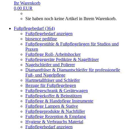
Ihr Warenkorb
0,00 EUR
Sie haben noch keine Artikel in Ihrem Warenkorb.
Fußpflegebedarf (364)
Fußpflegebedarf anzeigen
biosence pedifine
Fußpflegestühle & Fußpflegeliegen für Studios und
Praxen
Fußpflege Roll- Arbeitshocker
Fußpflegegeräte Pediküre & Nagelfräser
Nagelschleifer und Polierer
Diamantfräser & Diamantschleifer für professionelle
Fuß- und Nagelpflege
Hartmetallfräser und Schleifer
Bezuge für Fußpflegeliegen
Fußpflegeschrank & Gerätewagen
Fußpflegekoffer & Beinstützen
Fußpflege & Handpflege Instrumente
Fußpflege Lampen & Stative
Fußpflegeprodukte & Nachfüller
Fußpflege Rezeption & Empfang
Hygiene & Verbrauchs Material
Fußpflegebedarf anzeigen