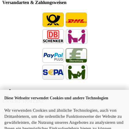
Versandarten & Zahlungsweisen
Diese Webseite verwendet Cookies und andere Technologien
UNSERE HOTLINE
Wir verwenden Cookies und ähnliche Technologien, auch von
Montag bis Freitag
Drittanbietern, um die ordentliche Funktionsweise der Website zu
09:00 - 17:00 Uhr
gewährleisten, die Nutzung unseres Angebotes zu analysieren und
Telefon:
05 21 45 11 10
Ihnen ein bestmögliches Einkaufserlebnis bieten zu können.