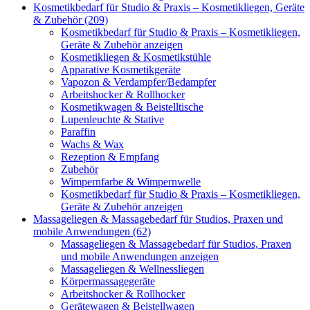
Kosmetikbedarf für Studio & Praxis – Kosmetikliegen, Geräte
& Zubehör (209)
Kosmetikbedarf für Studio & Praxis – Kosmetikliegen,
Geräte & Zubehör anzeigen
Kosmetikliegen & Kosmetikstühle
Apparative Kosmetikgeräte
Vapozon & Verdampfer/Bedampfer
Arbeitshocker & Rollhocker
Kosmetikwagen & Beistelltische
Lupenleuchte & Stative
Paraffin
Wachs & Wax
Rezeption & Empfang
Zubehör
Wimpernfarbe & Wimpernwelle
Kosmetikbedarf für Studio & Praxis – Kosmetikliegen,
Geräte & Zubehör anzeigen
Massageliegen & Massagebedarf für Studios, Praxen und
mobile Anwendungen (62)
Massageliegen & Massagebedarf für Studios, Praxen
und mobile Anwendungen anzeigen
Massageliegen & Wellnessliegen
Körpermassagegeräte
Arbeitshocker & Rollhocker
Gerätewagen & Beistellwagen