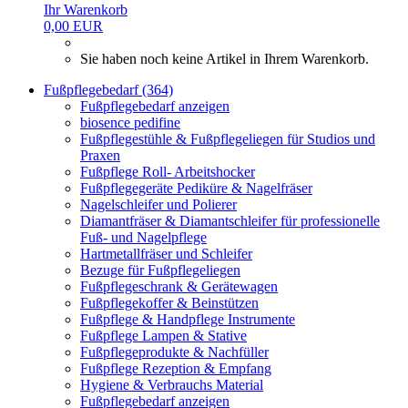
Ihr Warenkorb
0,00 EUR
Sie haben noch keine Artikel in Ihrem Warenkorb.
Fußpflegebedarf (364)
Fußpflegebedarf anzeigen
biosence pedifine
Fußpflegestühle & Fußpflegeliegen für Studios und
Praxen
Fußpflege Roll- Arbeitshocker
Fußpflegegeräte Pediküre & Nagelfräser
Nagelschleifer und Polierer
Diamantfräser & Diamantschleifer für professionelle
Fuß- und Nagelpflege
Hartmetallfräser und Schleifer
Bezuge für Fußpflegeliegen
Fußpflegeschrank & Gerätewagen
Fußpflegekoffer & Beinstützen
Fußpflege & Handpflege Instrumente
Fußpflege Lampen & Stative
Fußpflegeprodukte & Nachfüller
Fußpflege Rezeption & Empfang
Hygiene & Verbrauchs Material
Fußpflegebedarf anzeigen