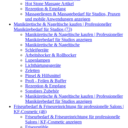
Hot Stone Massage Artikel
Rezeption & Empfang
Massageliegen & Massagebedarf für Studios, Praxen
und mobile Anwendungen anzeigen
Maniküretische & Nageltische kaufen | Professioneller
Manikürebedarf für Studios (73)
Maniküretische & Nageltische kaufen | Professioneller
Manikürebedarf für Studios anzeigen
Maniküretische & Nageltische
Schleifgeräte
Arbeitshocker & Rollhocker
Lupenlampen
Lichthärtungsgeräte
Zeletten
Pinsel & Hilfsmittel
Profi - Feilen & Buffer
Rezeption & Empfang
Sonstiges Zubehör
Maniküretische & Nageltische kaufen | Professioneller
Manikürebedarf für Studios anzeigen
Friseurbedarf & Friseureinrichtung für professionelle Salons |
KF-Cosmetic (46)
Friseurbedarf & Friseureinrichtung für professionelle
Salons | KF-Cosmetic anzeigen
Friseurstühle