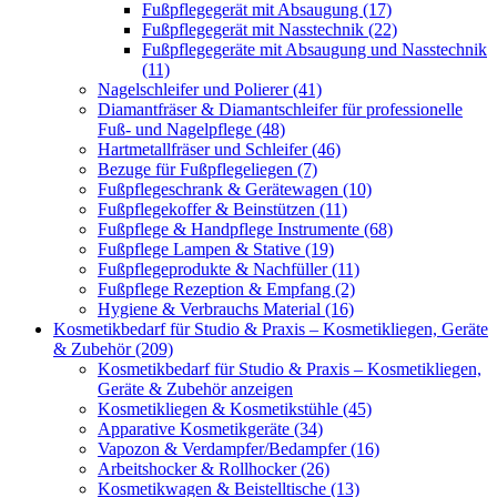
Fußpflegegerät mit Absaugung (17)
Fußpflegegerät mit Nasstechnik (22)
Fußpflegegeräte mit Absaugung und Nasstechnik
(11)
Nagelschleifer und Polierer (41)
Diamantfräser & Diamantschleifer für professionelle
Fuß- und Nagelpflege (48)
Hartmetallfräser und Schleifer (46)
Bezuge für Fußpflegeliegen (7)
Fußpflegeschrank & Gerätewagen (10)
Fußpflegekoffer & Beinstützen (11)
Fußpflege & Handpflege Instrumente (68)
Fußpflege Lampen & Stative (19)
Fußpflegeprodukte & Nachfüller (11)
Fußpflege Rezeption & Empfang (2)
Hygiene & Verbrauchs Material (16)
Kosmetikbedarf für Studio & Praxis – Kosmetikliegen, Geräte
& Zubehör (209)
Kosmetikbedarf für Studio & Praxis – Kosmetikliegen,
Geräte & Zubehör anzeigen
Kosmetikliegen & Kosmetikstühle (45)
Apparative Kosmetikgeräte (34)
Vapozon & Verdampfer/Bedampfer (16)
Arbeitshocker & Rollhocker (26)
Kosmetikwagen & Beistelltische (13)