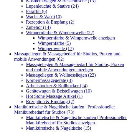
Kosmetikwagen & Beistelltische (13)
Lupenleuchte & Stative (24)
Paraffin (6)
Wachs & Wax (10)
Rezeption & Empfang (2)
Zubehör (14)
Wimpernfarbe & Wimpernwelle (22)
Wimpernfarbe & Wimpernwelle anzeigen
Wimpernfarbe (5)
Wimpernwelle (17)
Massageliegen & Massagebedarf für Studios, Praxen und
mobile Anwendungen (62)
Massageliegen & Massagebedarf für Studios, Praxen
und mobile Anwendungen anzeigen
Massageliegen & Wellnessliegen (22)
Körpermassagegeräte (3)
Arbeitshocker & Rollhocker (24)
Gerätewagen & Beistellwagen (10)
Hot Stone Massage Artikel (1)
Rezeption & Empfang (2)
Maniküretische & Nageltische kaufen | Professioneller
Manikürebedarf für Studios (73)
Maniküretische & Nageltische kaufen | Professioneller
Manikürebedarf für Studios anzeigen
Maniküretische & Nageltische (15)