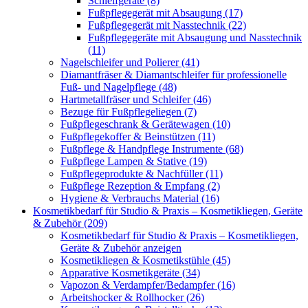
Schleifgeräte (8)
Fußpflegegerät mit Absaugung (17)
Fußpflegegerät mit Nasstechnik (22)
Fußpflegegeräte mit Absaugung und Nasstechnik
(11)
Nagelschleifer und Polierer (41)
Diamantfräser & Diamantschleifer für professionelle
Fuß- und Nagelpflege (48)
Hartmetallfräser und Schleifer (46)
Bezuge für Fußpflegeliegen (7)
Fußpflegeschrank & Gerätewagen (10)
Fußpflegekoffer & Beinstützen (11)
Fußpflege & Handpflege Instrumente (68)
Fußpflege Lampen & Stative (19)
Fußpflegeprodukte & Nachfüller (11)
Fußpflege Rezeption & Empfang (2)
Hygiene & Verbrauchs Material (16)
Kosmetikbedarf für Studio & Praxis – Kosmetikliegen, Geräte
& Zubehör (209)
Kosmetikbedarf für Studio & Praxis – Kosmetikliegen,
Geräte & Zubehör anzeigen
Kosmetikliegen & Kosmetikstühle (45)
Apparative Kosmetikgeräte (34)
Vapozon & Verdampfer/Bedampfer (16)
Arbeitshocker & Rollhocker (26)