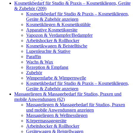
Kosmetikbedarf für Studio & Praxis – Kosmetikliegen, Geräte
& Zubehör (209)
Kosmetikbedarf für Studio & Praxis – Kosmetikliegen,
Geräte & Zubehör anzeigen
Kosmetikliegen & Kosmetikstühle
Apparative Kosmetikgeräte
Vapozon & Verdampfer/Bedampfer
Arbeitshocker & Rollhocker
Kosmetikwagen & Beistelltische
Lupenleuchte & Stative
Paraffin
Wachs & Wax
Rezeption & Empfang
Zubehör
Wimpernfarbe & Wimpernwelle
Kosmetikbedarf für Studio & Praxis – Kosmetikliegen,
Geräte & Zubehör anzeigen
Massageliegen & Massagebedarf für Studios, Praxen und
mobile Anwendungen (62)
Massageliegen & Massagebedarf für Studios, Praxen
und mobile Anwendungen anzeigen
Massageliegen & Wellnessliegen
Körpermassagegeräte
Arbeitshocker & Rollhocker
Gerätewagen & Beistellwagen