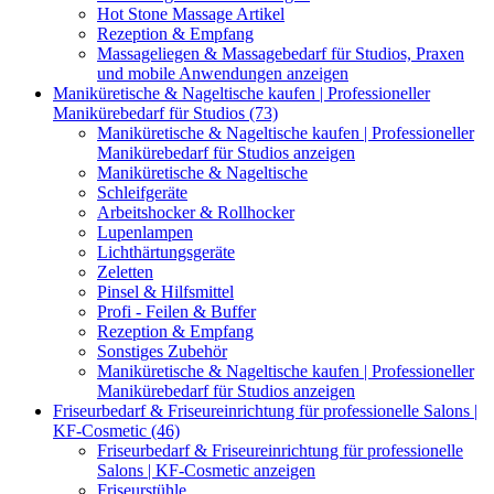
Hot Stone Massage Artikel
Rezeption & Empfang
Massageliegen & Massagebedarf für Studios, Praxen
und mobile Anwendungen anzeigen
Maniküretische & Nageltische kaufen | Professioneller
Manikürebedarf für Studios (73)
Maniküretische & Nageltische kaufen | Professioneller
Manikürebedarf für Studios anzeigen
Maniküretische & Nageltische
Schleifgeräte
Arbeitshocker & Rollhocker
Lupenlampen
Lichthärtungsgeräte
Zeletten
Pinsel & Hilfsmittel
Profi - Feilen & Buffer
Rezeption & Empfang
Sonstiges Zubehör
Maniküretische & Nageltische kaufen | Professioneller
Manikürebedarf für Studios anzeigen
Friseurbedarf & Friseureinrichtung für professionelle Salons |
KF-Cosmetic (46)
Friseurbedarf & Friseureinrichtung für professionelle
Salons | KF-Cosmetic anzeigen
Friseurstühle