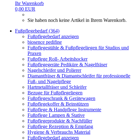
Ihr Warenkorb
0,00 EUR
Sie haben noch keine Artikel in Ihrem Warenkorb.
Fußpflegebedarf (364)
Fußpflegebedarf anzeigen
biosence pedifine
Fußpflegestühle & Fußpflegeliegen für Studios und
Praxen
Fußpflege Roll- Arbeitshocker
Fußpflegegeräte Pediküre & Nagelfräser
Nagelschleifer und Polierer
Diamantfräser & Diamantschleifer für professionelle
Fuß- und Nagelpflege
Hartmetallfräser und Schleifer
Bezuge für Fußpflegeliegen
Fußpflegeschrank & Gerätewagen
Fußpflegekoffer & Beinstützen
Fußpflege & Handpflege Instrumente
Fußpflege Lampen & Stative
Fußpflegeprodukte & Nachfüller
Fußpflege Rezeption & Empfang
Hygiene & Verbrauchs Material
Fußpflegebedarf anzeigen