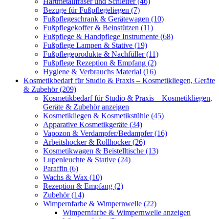
Hartmetallfräser und Schleifer (46)
Bezuge für Fußpflegeliegen (7)
Fußpflegeschrank & Gerätewagen (10)
Fußpflegekoffer & Beinstützen (11)
Fußpflege & Handpflege Instrumente (68)
Fußpflege Lampen & Stative (19)
Fußpflegeprodukte & Nachfüller (11)
Fußpflege Rezeption & Empfang (2)
Hygiene & Verbrauchs Material (16)
Kosmetikbedarf für Studio & Praxis – Kosmetikliegen, Geräte
& Zubehör (209)
Kosmetikbedarf für Studio & Praxis – Kosmetikliegen,
Geräte & Zubehör anzeigen
Kosmetikliegen & Kosmetikstühle (45)
Apparative Kosmetikgeräte (34)
Vapozon & Verdampfer/Bedampfer (16)
Arbeitshocker & Rollhocker (26)
Kosmetikwagen & Beistelltische (13)
Lupenleuchte & Stative (24)
Paraffin (6)
Wachs & Wax (10)
Rezeption & Empfang (2)
Zubehör (14)
Wimpernfarbe & Wimpernwelle (22)
Wimpernfarbe & Wimpernwelle anzeigen