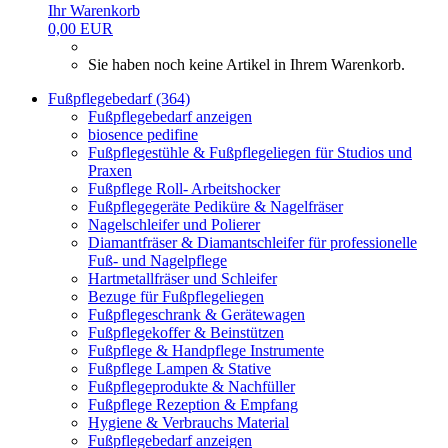
Ihr Warenkorb
0,00 EUR
Sie haben noch keine Artikel in Ihrem Warenkorb.
Fußpflegebedarf (364)
Fußpflegebedarf anzeigen
biosence pedifine
Fußpflegestühle & Fußpflegeliegen für Studios und
Praxen
Fußpflege Roll- Arbeitshocker
Fußpflegegeräte Pediküre & Nagelfräser
Nagelschleifer und Polierer
Diamantfräser & Diamantschleifer für professionelle
Fuß- und Nagelpflege
Hartmetallfräser und Schleifer
Bezuge für Fußpflegeliegen
Fußpflegeschrank & Gerätewagen
Fußpflegekoffer & Beinstützen
Fußpflege & Handpflege Instrumente
Fußpflege Lampen & Stative
Fußpflegeprodukte & Nachfüller
Fußpflege Rezeption & Empfang
Hygiene & Verbrauchs Material
Fußpflegebedarf anzeigen