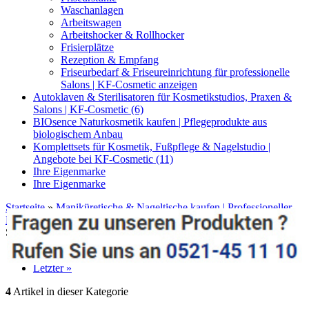
Waschanlagen
Arbeitswagen
Arbeitshocker & Rollhocker
Frisierplätze
Rezeption & Empfang
Friseurbedarf & Friseureinrichtung für professionelle
Salons | KF-Cosmetic anzeigen
Autoklaven & Sterilisatoren für Kosmetikstudios, Praxen &
Salons | KF-Cosmetic (6)
BIOsence Naturkosmetik kaufen | Pflegeprodukte aus
biologischem Anbau
Komplettsets für Kosmetik, Fußpflege & Nagelstudio |
Angebote bei KF-Cosmetic (11)
Ihre Eigenmarke
Ihre Eigenmarke
Startseite
»
Maniküretische & Nageltische kaufen | Professioneller
Manikürebedarf für Studios
»
Pinsel & Hilfsmittel
»
Gelliner
Standard (Pferdefüsschen)
weiter »
Letzter »
4
Artikel in dieser Kategorie