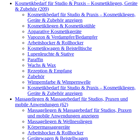
Kosmetikbedarf für Studio & Praxis – Kosmetikliegen, Geräte
& Zubehör (209)
Kosmetikbedarf für Studio & Praxis – Kosmetikliegen,
Geräte & Zubehör anzeigen
Kosmetikliegen & Kosmetikstühle
Apparative Kosmetikgeräte
Vapozon & Verdampfer/Bedampfer
Arbeitshocker & Rollhocker
Kosmetikwagen & Beistelltische
Lupenleuchte & Stative
Paraffin
Wachs & Wax
Rezeption & Empfang
Zubehör
Wimpernfarbe & Wimpernwelle
Kosmetikbedarf für Studio & Praxis – Kosmetikliegen,
Geräte & Zubehör anzeigen
Massageliegen & Massagebedarf für Studios, Praxen und
mobile Anwendungen (62)
Massageliegen & Massagebedarf für Studios, Praxen
und mobile Anwendungen anzeigen
Massageliegen & Wellnessliegen
Körpermassagegeräte
Arbeitshocker & Rollhocker
Gerätewagen & Beistellwagen