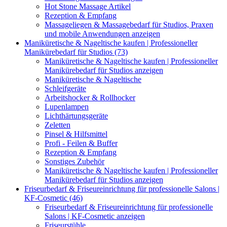
Hot Stone Massage Artikel
Rezeption & Empfang
Massageliegen & Massagebedarf für Studios, Praxen
und mobile Anwendungen anzeigen
Maniküretische & Nageltische kaufen | Professioneller
Manikürebedarf für Studios (73)
Maniküretische & Nageltische kaufen | Professioneller
Manikürebedarf für Studios anzeigen
Maniküretische & Nageltische
Schleifgeräte
Arbeitshocker & Rollhocker
Lupenlampen
Lichthärtungsgeräte
Zeletten
Pinsel & Hilfsmittel
Profi - Feilen & Buffer
Rezeption & Empfang
Sonstiges Zubehör
Maniküretische & Nageltische kaufen | Professioneller
Manikürebedarf für Studios anzeigen
Friseurbedarf & Friseureinrichtung für professionelle Salons |
KF-Cosmetic (46)
Friseurbedarf & Friseureinrichtung für professionelle
Salons | KF-Cosmetic anzeigen
Friseurstühle