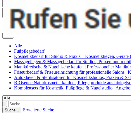
0
Suche
Alle
Alle
Fußpflegebedarf
Kosmetikbedarf für Studio & Praxis – Kosmetikliegen, Geräte
Massageliegen & Massagebedarf für Studios, Praxen und mob
Maniküretische & Nageltische kaufen | Professioneller Manikür
Friseurbedarf & Friseureinrichtung für professionelle Salons |
Autoklaven & Sterilisatoren für Kosmetikstudios, Praxen & Sa
BIOsence Naturkosmetik kaufen | Pflegeprodukte aus biologi
Komplettsets für Kosmetik, Fußpflege & Nagelstudio | Angebo
Erweiterte Suche
Suche...