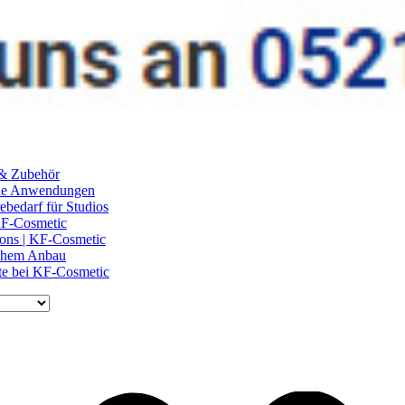
 & Zubehör
ile Anwendungen
ebedarf für Studios
 KF-Cosmetic
lons | KF-Cosmetic
schem Anbau
te bei KF-Cosmetic