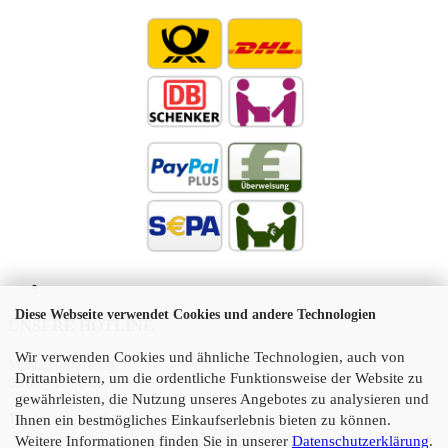
Diese Webseite verwendet Cookies und andere Technologien
UNSERE HOTLINE
Wir verwenden Cookies und ähnliche Technologien, auch von
Montag bis Freitag
Drittanbietern, um die ordentliche Funktionsweise der Website zu
09:00 - 17:00 Uhr
gewährleisten, die Nutzung unseres Angebotes zu analysieren und
Ihnen ein bestmögliches Einkaufserlebnis bieten zu können.
Telefon:
05 21 45 11 10
Weitere Informationen finden Sie in unserer
Datenschutzerklärung
.