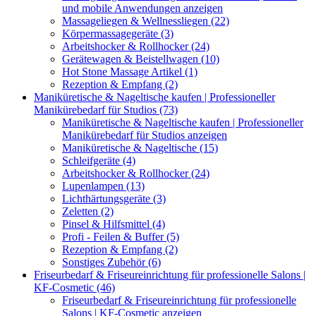
und mobile Anwendungen anzeigen
Massageliegen & Wellnessliegen (22)
Körpermassagegeräte (3)
Arbeitshocker & Rollhocker (24)
Gerätewagen & Beistellwagen (10)
Hot Stone Massage Artikel (1)
Rezeption & Empfang (2)
Maniküretische & Nageltische kaufen | Professioneller
Manikürebedarf für Studios (73)
Maniküretische & Nageltische kaufen | Professioneller
Manikürebedarf für Studios anzeigen
Maniküretische & Nageltische (15)
Schleifgeräte (4)
Arbeitshocker & Rollhocker (24)
Lupenlampen (13)
Lichthärtungsgeräte (3)
Zeletten (2)
Pinsel & Hilfsmittel (4)
Profi - Feilen & Buffer (5)
Rezeption & Empfang (2)
Sonstiges Zubehör (6)
Friseurbedarf & Friseureinrichtung für professionelle Salons |
KF-Cosmetic (46)
Friseurbedarf & Friseureinrichtung für professionelle
Salons | KF-Cosmetic anzeigen