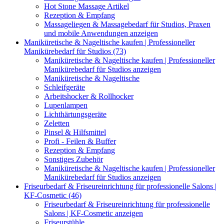
Hot Stone Massage Artikel
Rezeption & Empfang
Massageliegen & Massagebedarf für Studios, Praxen
und mobile Anwendungen anzeigen
Maniküretische & Nageltische kaufen | Professioneller
Manikürebedarf für Studios (73)
Maniküretische & Nageltische kaufen | Professioneller
Manikürebedarf für Studios anzeigen
Maniküretische & Nageltische
Schleifgeräte
Arbeitshocker & Rollhocker
Lupenlampen
Lichthärtungsgeräte
Zeletten
Pinsel & Hilfsmittel
Profi - Feilen & Buffer
Rezeption & Empfang
Sonstiges Zubehör
Maniküretische & Nageltische kaufen | Professioneller
Manikürebedarf für Studios anzeigen
Friseurbedarf & Friseureinrichtung für professionelle Salons |
KF-Cosmetic (46)
Friseurbedarf & Friseureinrichtung für professionelle
Salons | KF-Cosmetic anzeigen
Friseurstühle