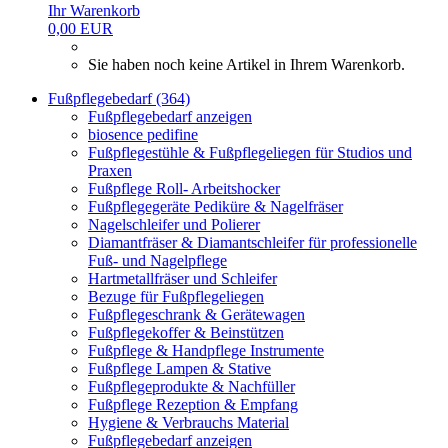
Ihr Warenkorb
0,00 EUR
Sie haben noch keine Artikel in Ihrem Warenkorb.
Fußpflegebedarf (364)
Fußpflegebedarf anzeigen
biosence pedifine
Fußpflegestühle & Fußpflegeliegen für Studios und
Praxen
Fußpflege Roll- Arbeitshocker
Fußpflegegeräte Pediküre & Nagelfräser
Nagelschleifer und Polierer
Diamantfräser & Diamantschleifer für professionelle
Fuß- und Nagelpflege
Hartmetallfräser und Schleifer
Bezuge für Fußpflegeliegen
Fußpflegeschrank & Gerätewagen
Fußpflegekoffer & Beinstützen
Fußpflege & Handpflege Instrumente
Fußpflege Lampen & Stative
Fußpflegeprodukte & Nachfüller
Fußpflege Rezeption & Empfang
Hygiene & Verbrauchs Material
Fußpflegebedarf anzeigen