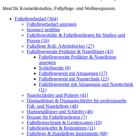
Ideal für Kosmetikstudios, Fußpflege- und Wellnesspraxen.
Fußpflegebedarf (364)
Fußpflegebedarf anzeigen
biosence pedifine
Fußpflegestühle & Fußpflegeliegen für Studios und
Praxen (16)
Fußpflege Roll- Arbeitshocker (27)
Fußpflegegeräte Pediküre & Nagelfräser (43)
Fußpflegegeräte Pediküre & Nagelfräser
anzeigen
Schleifgeräte (8)
Fußpflegegerät mit Absaugung (17)
Fußpflegegerät mit Nasstechnik (22)
Fußpflegegeräte mit Absaugung und Nasstechnik
(11)
Nagelschleifer und Polierer (41)
Diamantfräser & Diamantschleifer für professionelle
Fuß- und Nagelpflege (48)
Hartmetallfräser und Schleifer (46)
Bezuge für Fußpflegeliegen (7)
Fußpflegeschrank & Gerätewagen (10)
Fußpflegekoffer & Beinstützen (11)
Fußpflege & Handpflege Instrumente (68)