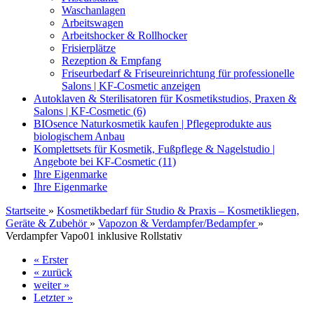
Waschanlagen
Arbeitswagen
Arbeitshocker & Rollhocker
Frisierplätze
Rezeption & Empfang
Friseurbedarf & Friseureinrichtung für professionelle
Salons | KF-Cosmetic anzeigen
Autoklaven & Sterilisatoren für Kosmetikstudios, Praxen &
Salons | KF-Cosmetic (6)
BIOsence Naturkosmetik kaufen | Pflegeprodukte aus
biologischem Anbau
Komplettsets für Kosmetik, Fußpflege & Nagelstudio |
Angebote bei KF-Cosmetic (11)
Ihre Eigenmarke
Ihre Eigenmarke
Startseite
»
Kosmetikbedarf für Studio & Praxis – Kosmetikliegen,
Geräte & Zubehör
»
Vapozon & Verdampfer/Bedampfer
»
Verdampfer Vapo01 inklusive Rollstativ
« Erster
« zurück
weiter »
Letzter »