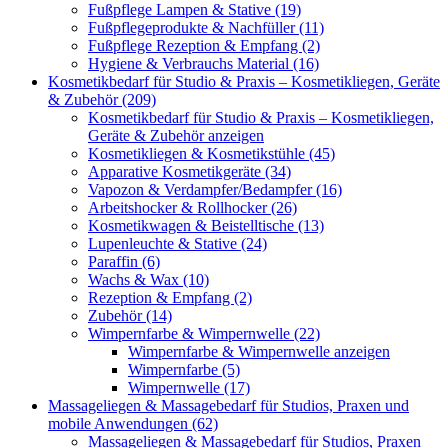
Fußpflege Lampen & Stative (19)
Fußpflegeprodukte & Nachfüller (11)
Fußpflege Rezeption & Empfang (2)
Hygiene & Verbrauchs Material (16)
Kosmetikbedarf für Studio & Praxis – Kosmetikliegen, Geräte
& Zubehör (209)
Kosmetikbedarf für Studio & Praxis – Kosmetikliegen,
Geräte & Zubehör anzeigen
Kosmetikliegen & Kosmetikstühle (45)
Apparative Kosmetikgeräte (34)
Vapozon & Verdampfer/Bedampfer (16)
Arbeitshocker & Rollhocker (26)
Kosmetikwagen & Beistelltische (13)
Lupenleuchte & Stative (24)
Paraffin (6)
Wachs & Wax (10)
Rezeption & Empfang (2)
Zubehör (14)
Wimpernfarbe & Wimpernwelle (22)
Wimpernfarbe & Wimpernwelle anzeigen
Wimpernfarbe (5)
Wimpernwelle (17)
Massageliegen & Massagebedarf für Studios, Praxen und
mobile Anwendungen (62)
Massageliegen & Massagebedarf für Studios, Praxen