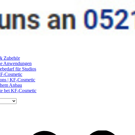
 & Zubehör
ile Anwendungen
ebedarf für Studios
 KF-Cosmetic
lons | KF-Cosmetic
schem Anbau
te bei KF-Cosmetic