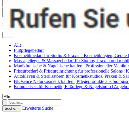
0
Suche
Alle
Alle
Fußpflegebedarf
Kosmetikbedarf für Studio & Praxis – Kosmetikliegen, Geräte
Massageliegen & Massagebedarf für Studios, Praxen und mob
Maniküretische & Nageltische kaufen | Professioneller Manikür
Friseurbedarf & Friseureinrichtung für professionelle Salons |
Autoklaven & Sterilisatoren für Kosmetikstudios, Praxen & Sa
BIOsence Naturkosmetik kaufen | Pflegeprodukte aus biologi
Komplettsets für Kosmetik, Fußpflege & Nagelstudio | Angebo
Erweiterte Suche
Suche...