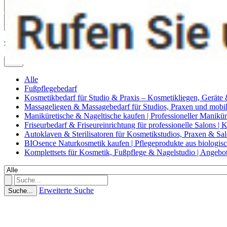
0
Suche
Alle
Alle
Fußpflegebedarf
Kosmetikbedarf für Studio & Praxis – Kosmetikliegen, Geräte
Massageliegen & Massagebedarf für Studios, Praxen und mob
Maniküretische & Nageltische kaufen | Professioneller Manikür
Friseurbedarf & Friseureinrichtung für professionelle Salons |
Autoklaven & Sterilisatoren für Kosmetikstudios, Praxen & Sa
BIOsence Naturkosmetik kaufen | Pflegeprodukte aus biologi
Komplettsets für Kosmetik, Fußpflege & Nagelstudio | Angebo
Erweiterte Suche
Suche...