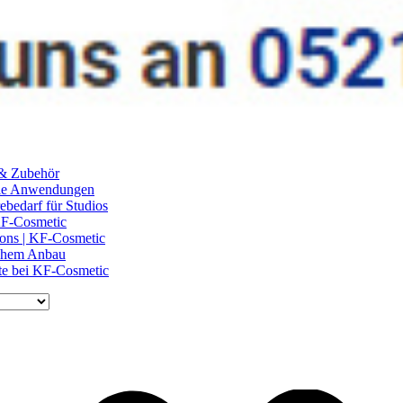
 & Zubehör
ile Anwendungen
ebedarf für Studios
 KF-Cosmetic
lons | KF-Cosmetic
schem Anbau
te bei KF-Cosmetic