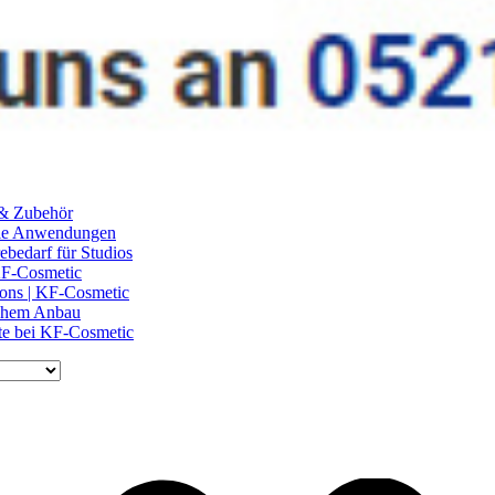
 & Zubehör
ile Anwendungen
ebedarf für Studios
 KF-Cosmetic
lons | KF-Cosmetic
schem Anbau
te bei KF-Cosmetic