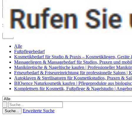
0
Suche
Alle
Alle
Fußpflegebedarf
Kosmetikbedarf für Studio & Praxis – Kosmetikliegen, Geräte
Massageliegen & Massagebedarf für Studios, Praxen und mob
Maniküretische & Nageltische kaufen | Professioneller Manikür
Friseurbedarf & Friseureinrichtung für professionelle Salons |
Autoklaven & Sterilisatoren für Kosmetikstudios, Praxen & Sa
BIOsence Naturkosmetik kaufen | Pflegeprodukte aus biologi
Komplettsets für Kosmetik, Fußpflege & Nagelstudio | Angebo
Erweiterte Suche
Suche...