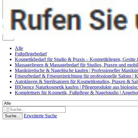
0
Suche
Alle
Alle
Fußpflegebedarf
Kosmetikbedarf für Studio & Praxis – Kosmetikliegen, Geräte
Massageliegen & Massagebedarf für Studios, Praxen und mob
Maniküretische & Nageltische kaufen | Professioneller Manikür
Friseurbedarf & Friseureinrichtung für professionelle Salons |
Autoklaven & Sterilisatoren für Kosmetikstudios, Praxen & Sa
BIOsence Naturkosmetik kaufen | Pflegeprodukte aus biologi
Komplettsets für Kosmetik, Fußpflege & Nagelstudio | Angebo
Erweiterte Suche
Suche...