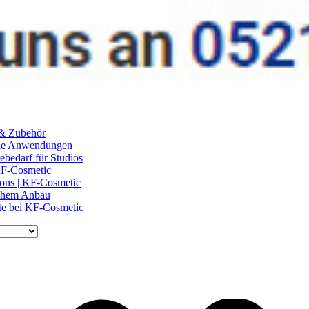
 & Zubehör
ile Anwendungen
ebedarf für Studios
 KF-Cosmetic
lons | KF-Cosmetic
schem Anbau
te bei KF-Cosmetic