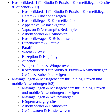
Kosmetikbedarf für Studio & Praxis – Kosmetikliegen, Geräte
& Zubehör (209)
Kosmetikbedarf für Studio & Praxis – Kosmetikliegen,
Geräte & Zubehör anzeigen
Kosmetikliegen & Kosmetikstühle
Apparative Kosmetikgeräte
Vapozon & Verdampfer/Bedampfer
Arbeitshocker & Rollhocker
Kosmetikwagen & Beistelltische
Lupenleuchte & Stative
Paraffin
Wachs & Wax
Rezeption & Empfang
Zubehör
Wimpernfarbe & Wimpernwelle
Kosmetikbedarf für Studio & Praxis – Kosmetikliegen,
Geräte & Zubehör anzeigen
Massageliegen & Massagebedarf für Studios, Praxen und
mobile Anwendungen (62)
Massageliegen & Massagebedarf für Studios, Praxen
und mobile Anwendungen anzeigen
Massageliegen & Wellnessliegen
Körpermassagegeräte
Arbeitshocker & Rollhocker
Gerätewagen & Beistellwagen