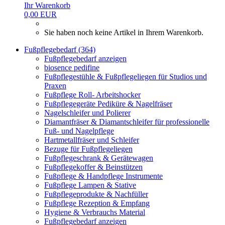
Ihr Warenkorb
0,00 EUR
Sie haben noch keine Artikel in Ihrem Warenkorb.
Fußpflegebedarf (364)
Fußpflegebedarf anzeigen
biosence pedifine
Fußpflegestühle & Fußpflegeliegen für Studios und
Praxen
Fußpflege Roll- Arbeitshocker
Fußpflegegeräte Pediküre & Nagelfräser
Nagelschleifer und Polierer
Diamantfräser & Diamantschleifer für professionelle
Fuß- und Nagelpflege
Hartmetallfräser und Schleifer
Bezuge für Fußpflegeliegen
Fußpflegeschrank & Gerätewagen
Fußpflegekoffer & Beinstützen
Fußpflege & Handpflege Instrumente
Fußpflege Lampen & Stative
Fußpflegeprodukte & Nachfüller
Fußpflege Rezeption & Empfang
Hygiene & Verbrauchs Material
Fußpflegebedarf anzeigen