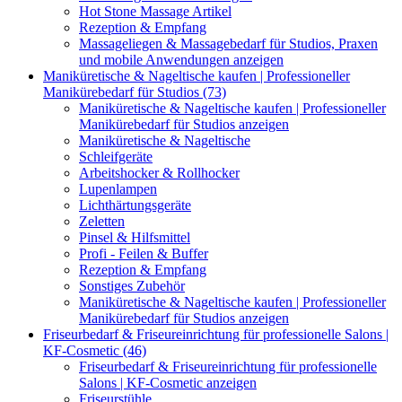
Hot Stone Massage Artikel
Rezeption & Empfang
Massageliegen & Massagebedarf für Studios, Praxen
und mobile Anwendungen anzeigen
Maniküretische & Nageltische kaufen | Professioneller
Manikürebedarf für Studios (73)
Maniküretische & Nageltische kaufen | Professioneller
Manikürebedarf für Studios anzeigen
Maniküretische & Nageltische
Schleifgeräte
Arbeitshocker & Rollhocker
Lupenlampen
Lichthärtungsgeräte
Zeletten
Pinsel & Hilfsmittel
Profi - Feilen & Buffer
Rezeption & Empfang
Sonstiges Zubehör
Maniküretische & Nageltische kaufen | Professioneller
Manikürebedarf für Studios anzeigen
Friseurbedarf & Friseureinrichtung für professionelle Salons |
KF-Cosmetic (46)
Friseurbedarf & Friseureinrichtung für professionelle
Salons | KF-Cosmetic anzeigen
Friseurstühle