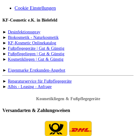
Cookie Einstellungen
KF-Cosmetic e.K. in Bielefeld
►
Desinfektionsspray
►
Biokosmetik - Naturkosmetik
►
KF-Kosmetic Onlinekatalog
►
Fußpflegegeräte | Gut & Günstig
►
Fußpflegeliegen | Gut & Günstig
►
Kosmetikliegen | Gut & Günstig
►
Eigenmarke Erstkunden-Angebot
►
Reparaturservice für Fußpflegegeräte
►
Albis - Leasing - Anfrage
Kosmetikliegen & Fußpflegegeräte
Versandarten & Zahlungsweisen