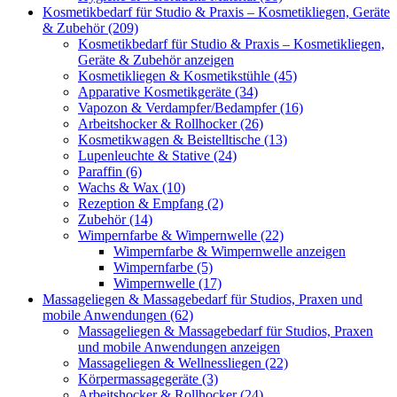
Kosmetikbedarf für Studio & Praxis – Kosmetikliegen, Geräte
& Zubehör (209)
Kosmetikbedarf für Studio & Praxis – Kosmetikliegen,
Geräte & Zubehör anzeigen
Kosmetikliegen & Kosmetikstühle (45)
Apparative Kosmetikgeräte (34)
Vapozon & Verdampfer/Bedampfer (16)
Arbeitshocker & Rollhocker (26)
Kosmetikwagen & Beistelltische (13)
Lupenleuchte & Stative (24)
Paraffin (6)
Wachs & Wax (10)
Rezeption & Empfang (2)
Zubehör (14)
Wimpernfarbe & Wimpernwelle (22)
Wimpernfarbe & Wimpernwelle anzeigen
Wimpernfarbe (5)
Wimpernwelle (17)
Massageliegen & Massagebedarf für Studios, Praxen und
mobile Anwendungen (62)
Massageliegen & Massagebedarf für Studios, Praxen
und mobile Anwendungen anzeigen
Massageliegen & Wellnessliegen (22)
Körpermassagegeräte (3)
Arbeitshocker & Rollhocker (24)