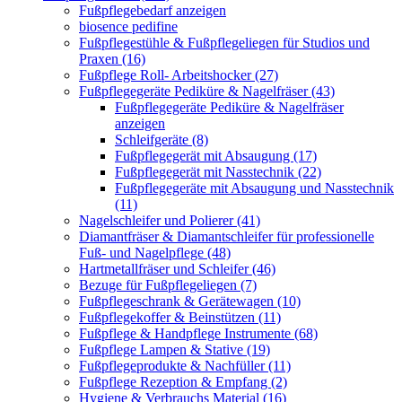
Fußpflegebedarf anzeigen
biosence pedifine
Fußpflegestühle & Fußpflegeliegen für Studios und
Praxen (16)
Fußpflege Roll- Arbeitshocker (27)
Fußpflegegeräte Pediküre & Nagelfräser (43)
Fußpflegegeräte Pediküre & Nagelfräser
anzeigen
Schleifgeräte (8)
Fußpflegegerät mit Absaugung (17)
Fußpflegegerät mit Nasstechnik (22)
Fußpflegegeräte mit Absaugung und Nasstechnik
(11)
Nagelschleifer und Polierer (41)
Diamantfräser & Diamantschleifer für professionelle
Fuß- und Nagelpflege (48)
Hartmetallfräser und Schleifer (46)
Bezuge für Fußpflegeliegen (7)
Fußpflegeschrank & Gerätewagen (10)
Fußpflegekoffer & Beinstützen (11)
Fußpflege & Handpflege Instrumente (68)
Fußpflege Lampen & Stative (19)
Fußpflegeprodukte & Nachfüller (11)
Fußpflege Rezeption & Empfang (2)
Hygiene & Verbrauchs Material (16)