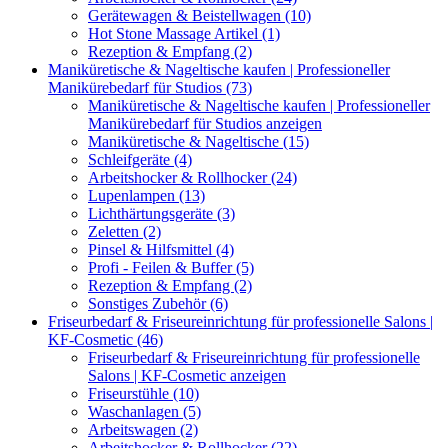
Gerätewagen & Beistellwagen (10)
Hot Stone Massage Artikel (1)
Rezeption & Empfang (2)
Maniküretische & Nageltische kaufen | Professioneller
Manikürebedarf für Studios (73)
Maniküretische & Nageltische kaufen | Professioneller
Manikürebedarf für Studios anzeigen
Maniküretische & Nageltische (15)
Schleifgeräte (4)
Arbeitshocker & Rollhocker (24)
Lupenlampen (13)
Lichthärtungsgeräte (3)
Zeletten (2)
Pinsel & Hilfsmittel (4)
Profi - Feilen & Buffer (5)
Rezeption & Empfang (2)
Sonstiges Zubehör (6)
Friseurbedarf & Friseureinrichtung für professionelle Salons |
KF-Cosmetic (46)
Friseurbedarf & Friseureinrichtung für professionelle
Salons | KF-Cosmetic anzeigen
Friseurstühle (10)
Waschanlagen (5)
Arbeitswagen (2)
Arbeitshocker & Rollhocker (22)