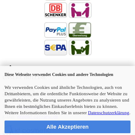
Diese Webseite verwendet Cookies und andere Technologien
UNSERE HOTLINE
Wir verwenden Cookies und ähnliche Technologien, auch von
Montag bis Freitag
Drittanbietern, um die ordentliche Funktionsweise der Website zu
09:00 - 17:00 Uhr
gewährleisten, die Nutzung unseres Angebotes zu analysieren und
Telefon:
05 21 45 11 10
Ihnen ein bestmögliches Einkaufserlebnis bieten zu können.
Weitere Informationen finden Sie in unserer
Datenschutzerklärung
.
info@kf-cosmetic.de
E-Mail:
Alle Akzeptieren