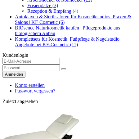
Frisierplätze (3)
Rezeption & Empfang (4)
Autoklaven & Sterilisatoren für Kosmetikstudios, Praxen &
Salons | KF-Cosmetic (6)
BIOsence Naturkosmetik kaufen | Pflegeprodukte aus
biologischem Anbau
Komplettsets für Kosmetik, Fußpflege & Nagelstudio |
Angebote bei KF-Cosmetic (11)
Kundenlogin
Anmelden
Konto erstellen
Passwort vergessen?
Zuletzt angesehen