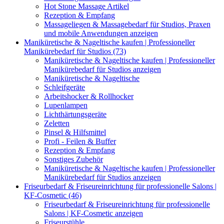
Hot Stone Massage Artikel
Rezeption & Empfang
Massageliegen & Massagebedarf für Studios, Praxen
und mobile Anwendungen anzeigen
Maniküretische & Nageltische kaufen | Professioneller
Manikürebedarf für Studios (73)
Maniküretische & Nageltische kaufen | Professioneller
Manikürebedarf für Studios anzeigen
Maniküretische & Nageltische
Schleifgeräte
Arbeitshocker & Rollhocker
Lupenlampen
Lichthärtungsgeräte
Zeletten
Pinsel & Hilfsmittel
Profi - Feilen & Buffer
Rezeption & Empfang
Sonstiges Zubehör
Maniküretische & Nageltische kaufen | Professioneller
Manikürebedarf für Studios anzeigen
Friseurbedarf & Friseureinrichtung für professionelle Salons |
KF-Cosmetic (46)
Friseurbedarf & Friseureinrichtung für professionelle
Salons | KF-Cosmetic anzeigen
Friseurstühle