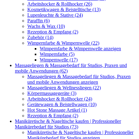
Arbeitshocker & Rollhocker (26)
Kosmetikwagen & Beistelltische (13)
Lupenleuchte & Stative (24)
Paraffin (6)
Wachs & Wax (10)
Rezeption & Empfang (2)
Zubehör (14)
Wimpernfarbe & Wimpernwelle (22)
Wimpernfarbe & Wimpernwelle anzeigen
Wimpernfarbe (5)
Wimpernwelle (17)
Massageliegen & Massagebedarf für Studios, Praxen und
mobile Anwendungen (62)
Massageliegen & Massagebedarf für Studios, Praxen
und mobile Anwendungen anzeigen
Massageliegen & Wellnessliegen (22)
Körpermassagegeräte (3)
Arbeitshocker & Rollhocker (24)
Gerätewagen & Beistellwagen (10)
Hot Stone Massage Artikel (1)
Rezeption & Empfang (2)
Maniküretische & Nageltische kaufen | Professioneller
Manikürebedarf für Studios (73)
Maniküretische & Nageltische kaufen | Professioneller
Manikürebedarf für Studios anzeigen