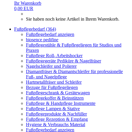
Ihr Warenkorb
0,00 EUR
Sie haben noch keine Artikel in Ihrem Warenkorb.
Fußpflegebedarf (364)
Fußpflegebedarf anzeigen
biosence pedifine
Fußpflegestühle & Fußpflegeliegen für Studios und
Praxen
Fußpflege Roll- Arbeitshocker
Fußpflegegeräte Pediküre & Nagelfräser
Nagelschleifer und Polierer
Diamantfräser & Diamantschleifer für professionelle
Fuß- und Nagelpflege
Hartmetallfräser und Schleifer
Bezuge für Fußpflegeliegen
Fußpflegeschrank & Gerätewagen
Fußpflegekoffer & Beinstützen
Fußpflege & Handpflege Instrumente
Fußpflege Lampen & Stative
Fußpflegeprodukte & Nachfüller
Fußpflege Rezeption & Empfang
Hygiene & Verbrauchs Material
Fußpflegebedarf anzeigen