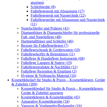
anzeigen
Schleifgeräte (8)
Fußpflegegerät mit Absaugung (17)
Fußpflegegerät mit Nasstechnik (22)
Fußpflegegeräte mit Absaugung und Nasstechnik
(11)
Nagelschleifer und Polierer (41)
Diamantfräser & Diamantschleifer für professionelle
Fuß- und Nagelpflege (48)
Hartmetallfräser und Schleifer (46)
Bezuge für Fußpflegeliegen (7)
Fußpflegeschrank & Gerätewagen (10)
Fußpflegekoffer & Beinstützen (11)
Fußpflege & Handpflege Instrumente (68)
Fußpflege Lampen & Stative (19)
Fußpflegeprodukte & Nachfüller (11)
Fußpflege Rezeption & Empfang (2)
Hygiene & Verbrauchs Material (16)
Kosmetikbedarf für Studio & Praxis – Kosmetikliegen, Geräte
& Zubehör (209)
Kosmetikbedarf für Studio & Praxis – Kosmetikliegen,
Geräte & Zubehör anzeigen
Kosmetikliegen & Kosmetikstühle (45)
Apparative Kosmetikgeräte (34)
Vapozon & Verdampfer/Bedampfer (16)