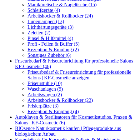
Maniküretische & Nageltische (15)
Schleifgeräte (4)
Arbeitshocker & Rollhocker (24)
Lupenlampen (13)
Lichthärtungsgeräte (3)
Zeletten (2)
Pinsel & Hilfsmittel (4)
Profi - Feilen & Buffer (5)
Rezeption & Empfang (2)
Sonstiges Zubehör (6)
Friseurbedarf & Friseureinrichtung für professionelle Salons |
KF-Cosmetic (46)
Friseurbedarf & Friseureinrichtung für professionelle
Salons | KF-Cosmetic anzeigen
Friseurstühle (10)
Waschanlagen (5)
Arbeitswagen (2)
Arbeitshocker & Rollhocker (22)
Frisierplätze (3)
Rezeption & Empfang (4)
Autoklaven & Sterilisatoren für Kosmetikstudios, Praxen &
Salons | KF-Cosmetic (6)
BIOsence Naturkosmetik kaufen | Pflegeprodukte aus
biologischem Anbau
Komplettsets für Kosmetik, Fußpflege & Nagelstudio |