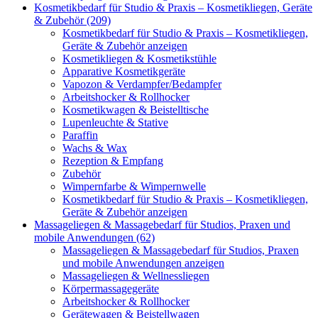
Kosmetikbedarf für Studio & Praxis – Kosmetikliegen, Geräte
& Zubehör (209)
Kosmetikbedarf für Studio & Praxis – Kosmetikliegen,
Geräte & Zubehör anzeigen
Kosmetikliegen & Kosmetikstühle
Apparative Kosmetikgeräte
Vapozon & Verdampfer/Bedampfer
Arbeitshocker & Rollhocker
Kosmetikwagen & Beistelltische
Lupenleuchte & Stative
Paraffin
Wachs & Wax
Rezeption & Empfang
Zubehör
Wimpernfarbe & Wimpernwelle
Kosmetikbedarf für Studio & Praxis – Kosmetikliegen,
Geräte & Zubehör anzeigen
Massageliegen & Massagebedarf für Studios, Praxen und
mobile Anwendungen (62)
Massageliegen & Massagebedarf für Studios, Praxen
und mobile Anwendungen anzeigen
Massageliegen & Wellnessliegen
Körpermassagegeräte
Arbeitshocker & Rollhocker
Gerätewagen & Beistellwagen