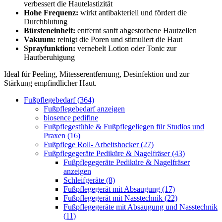
verbessert die Hautelastizität
Hohe Frequenz:
wirkt antibakteriell und fördert die
Durchblutung
Bürsteneinheit:
entfernt sanft abgestorbene Hautzellen
Vakuum:
reinigt die Poren und stimuliert die Haut
Sprayfunktion:
vernebelt Lotion oder Tonic zur
Hautberuhigung
Ideal für Peeling, Mitesserentfernung, Desinfektion und zur
Stärkung empfindlicher Haut.
Fußpflegebedarf (364)
Fußpflegebedarf anzeigen
biosence pedifine
Fußpflegestühle & Fußpflegeliegen für Studios und
Praxen (16)
Fußpflege Roll- Arbeitshocker (27)
Fußpflegegeräte Pediküre & Nagelfräser (43)
Fußpflegegeräte Pediküre & Nagelfräser
anzeigen
Schleifgeräte (8)
Fußpflegegerät mit Absaugung (17)
Fußpflegegerät mit Nasstechnik (22)
Fußpflegegeräte mit Absaugung und Nasstechnik
(11)