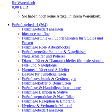
Ihr Warenkorb
0,00 EUR
Sie haben noch keine Artikel in Ihrem Warenkorb.
Fußpflegebedarf (364)
Fußpflegebedarf anzeigen
biosence pedifine
Fußpflegestühle & Fußpflegeliegen für Studios und
Praxen
Fußpflege Roll- Arbeitshocker
Fußpflegegeräte Pediküre & Nagelfräser
Nagelschleifer und Polierer
Diamantfräser & Diamantschleifer für professionelle
Fuß- und Nagelpflege
Hartmetallfräser und Schleifer
Bezuge für Fußpflegeliegen
Fußpflegeschrank & Gerätewagen
Fußpflegekoffer & Beinstützen
Fußpflege & Handpflege Instrumente
Fußpflege Lampen & Stative
Fußpflegeprodukte & Nachfüller
Fußpflege Rezeption & Empfang
Hygiene & Verbrauchs Material
Fußpflegebedarf anzeigen