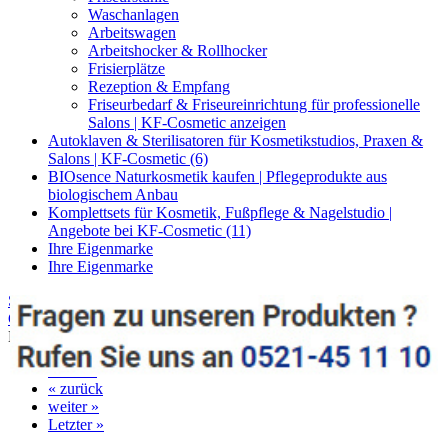
Waschanlagen
Arbeitswagen
Arbeitshocker & Rollhocker
Frisierplätze
Rezeption & Empfang
Friseurbedarf & Friseureinrichtung für professionelle
Salons | KF-Cosmetic anzeigen
Autoklaven & Sterilisatoren für Kosmetikstudios, Praxen &
Salons | KF-Cosmetic (6)
BIOsence Naturkosmetik kaufen | Pflegeprodukte aus
biologischem Anbau
Komplettsets für Kosmetik, Fußpflege & Nagelstudio |
Angebote bei KF-Cosmetic (11)
Ihre Eigenmarke
Ihre Eigenmarke
Startseite
»
Kosmetikbedarf für Studio & Praxis – Kosmetikliegen,
Geräte & Zubehör
»
Apparative Kosmetikgeräte
»
Multifunktionsgerät mit 5 Funktionen
« Erster
« zurück
weiter »
Letzter »