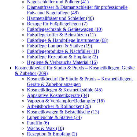
Nagelschleifer und Polierer (41)
Diamantfräser & Diamantschleifer für professionelle
Fuß- und Nagelpflege (48)
Hartmetallfräser und Schleifer (46)
Bezuge für Fußpflegeliegen (7)
Fußpflegeschrank & Gerätewagen (10)
Fußpflegekoffer & Beinstützen (11)
Fußpflege & Handpflege Instrumente (68)
Fußpflege Lampen & Stative (19)
Fußpflegeprodukte & Nachfüller (11)
Fußpflege Rezeption & Empfang (2)
Hygiene & Verbrauchs Material (16)
Kosmetikbedarf für Studio & Praxis – Kosmetikliegen, Geräte
& Zubehör (209)
Kosmetikbedarf für Studio & Praxis – Kosmetikliegen,
Geräte & Zubehör anzeigen
Kosmetikliegen & Kosmetikstühle (45)
Apparative Kosmetikgeräte (34)
Vapozon & Verdampfer/Bedampfer (16)
Arbeitshocker & Rollhocker (26)
Kosmetikwagen & Beistelltische (13)
Lupenleuchte & Stative (24)
Paraffin (6)
Wachs & Wax (10)
Rezeption & Empfang (2)