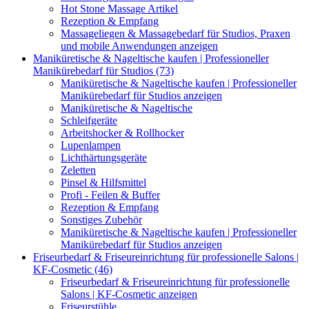
Hot Stone Massage Artikel
Rezeption & Empfang
Massageliegen & Massagebedarf für Studios, Praxen
und mobile Anwendungen anzeigen
Maniküretische & Nageltische kaufen | Professioneller
Manikürebedarf für Studios (73)
Maniküretische & Nageltische kaufen | Professioneller
Manikürebedarf für Studios anzeigen
Maniküretische & Nageltische
Schleifgeräte
Arbeitshocker & Rollhocker
Lupenlampen
Lichthärtungsgeräte
Zeletten
Pinsel & Hilfsmittel
Profi - Feilen & Buffer
Rezeption & Empfang
Sonstiges Zubehör
Maniküretische & Nageltische kaufen | Professioneller
Manikürebedarf für Studios anzeigen
Friseurbedarf & Friseureinrichtung für professionelle Salons |
KF-Cosmetic (46)
Friseurbedarf & Friseureinrichtung für professionelle
Salons | KF-Cosmetic anzeigen
Friseurstühle