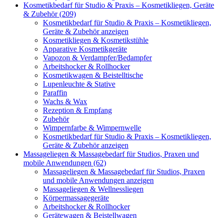
Kosmetikbedarf für Studio & Praxis – Kosmetikliegen, Geräte
& Zubehör (209)
Kosmetikbedarf für Studio & Praxis – Kosmetikliegen,
Geräte & Zubehör anzeigen
Kosmetikliegen & Kosmetikstühle
Apparative Kosmetikgeräte
Vapozon & Verdampfer/Bedampfer
Arbeitshocker & Rollhocker
Kosmetikwagen & Beistelltische
Lupenleuchte & Stative
Paraffin
Wachs & Wax
Rezeption & Empfang
Zubehör
Wimpernfarbe & Wimpernwelle
Kosmetikbedarf für Studio & Praxis – Kosmetikliegen,
Geräte & Zubehör anzeigen
Massageliegen & Massagebedarf für Studios, Praxen und
mobile Anwendungen (62)
Massageliegen & Massagebedarf für Studios, Praxen
und mobile Anwendungen anzeigen
Massageliegen & Wellnessliegen
Körpermassagegeräte
Arbeitshocker & Rollhocker
Gerätewagen & Beistellwagen