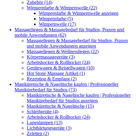
Zubehör (14)
Wimpernfarbe & Wimpernwelle (22)
Wimpernfarbe & Wimpernwelle anzeigen
Wimpernfarbe (5)
Wimpernwelle (17)
Massageliegen & Massagebedarf für Studios, Praxen und
mobile Anwendungen (62)
Massageliegen & Massagebedarf für Studios, Praxen
und mobile Anwendungen anzeigen
Massageliegen & Wellnessliegen (22)
Körpermassagegeräte (3)
Arbeitshocker & Rollhocker (24)
Gerätewagen & Beistellwagen (10)
Hot Stone Massage Artikel (1)
Rezeption & Empfang (2)
Maniküretische & Nageltische kaufen | Professioneller
Manikürebedarf für Studios (73)
Maniküretische & Nageltische kaufen | Professioneller
Manikürebedarf für Studios anzeigen
Maniküretische & Nageltische (15)
Schleifgeräte (4)
Arbeitshocker & Rollhocker (24)
Lupenlampen (13)
Lichthärtungsgeräte (3)
Zeletten (2)