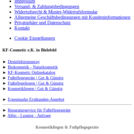
Impressum
Versand- & Zahlungsbedingungen
Widerrufsrecht & Muster-Widerrufsformular
Allgemeine Geschäftsbedingungen mit Kundeninformationen
Privatsphäre und Datenschutz
Kontakt
Cookie Einstellungen
KF-Cosmetic e.K. in Bielefeld
►
Desinfektionsspray
►
Biokosmetik - Naturkosmetik
►
KF-Kosmetic Onlinekatalog
►
Fußpflegegeräte | Gut & Günstig
►
Fußpflegeliegen | Gut & Günstig
►
Kosmetikliegen | Gut & Günstig
►
Eigenmarke Erstkunden-Angebot
►
Reparaturservice für Fußpflegegeräte
►
Albis - Leasing - Anfrage
Kosmetikliegen & Fußpflegegeräte