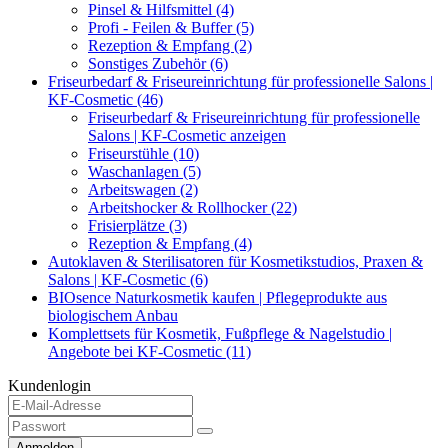
Pinsel & Hilfsmittel (4)
Profi - Feilen & Buffer (5)
Rezeption & Empfang (2)
Sonstiges Zubehör (6)
Friseurbedarf & Friseureinrichtung für professionelle Salons |
KF-Cosmetic (46)
Friseurbedarf & Friseureinrichtung für professionelle
Salons | KF-Cosmetic anzeigen
Friseurstühle (10)
Waschanlagen (5)
Arbeitswagen (2)
Arbeitshocker & Rollhocker (22)
Frisierplätze (3)
Rezeption & Empfang (4)
Autoklaven & Sterilisatoren für Kosmetikstudios, Praxen &
Salons | KF-Cosmetic (6)
BIOsence Naturkosmetik kaufen | Pflegeprodukte aus
biologischem Anbau
Komplettsets für Kosmetik, Fußpflege & Nagelstudio |
Angebote bei KF-Cosmetic (11)
Kundenlogin
Anmelden