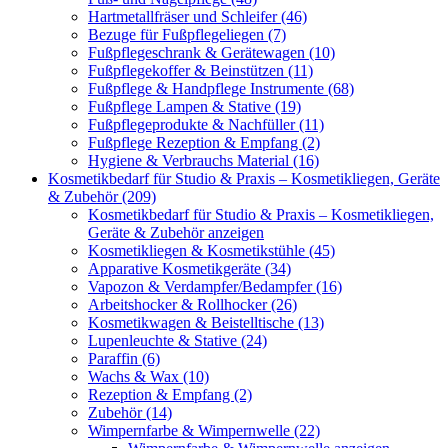
Hartmetallfräser und Schleifer (46)
Bezuge für Fußpflegeliegen (7)
Fußpflegeschrank & Gerätewagen (10)
Fußpflegekoffer & Beinstützen (11)
Fußpflege & Handpflege Instrumente (68)
Fußpflege Lampen & Stative (19)
Fußpflegeprodukte & Nachfüller (11)
Fußpflege Rezeption & Empfang (2)
Hygiene & Verbrauchs Material (16)
Kosmetikbedarf für Studio & Praxis – Kosmetikliegen, Geräte
& Zubehör (209)
Kosmetikbedarf für Studio & Praxis – Kosmetikliegen,
Geräte & Zubehör anzeigen
Kosmetikliegen & Kosmetikstühle (45)
Apparative Kosmetikgeräte (34)
Vapozon & Verdampfer/Bedampfer (16)
Arbeitshocker & Rollhocker (26)
Kosmetikwagen & Beistelltische (13)
Lupenleuchte & Stative (24)
Paraffin (6)
Wachs & Wax (10)
Rezeption & Empfang (2)
Zubehör (14)
Wimpernfarbe & Wimpernwelle (22)