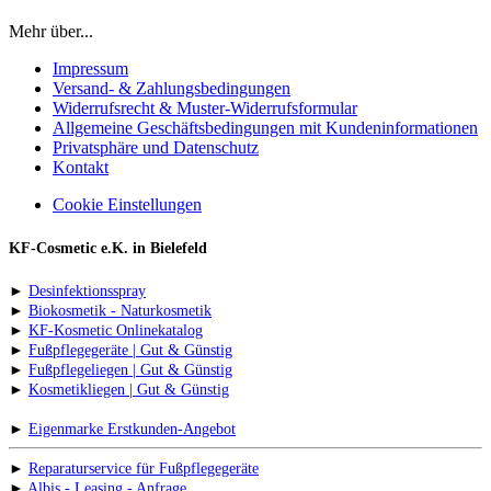
Mehr über...
Impressum
Versand- & Zahlungsbedingungen
Widerrufsrecht & Muster-Widerrufsformular
Allgemeine Geschäftsbedingungen mit Kundeninformationen
Privatsphäre und Datenschutz
Kontakt
Cookie Einstellungen
KF-Cosmetic e.K. in Bielefeld
►
Desinfektionsspray
►
Biokosmetik - Naturkosmetik
►
KF-Kosmetic Onlinekatalog
►
Fußpflegegeräte | Gut & Günstig
►
Fußpflegeliegen | Gut & Günstig
►
Kosmetikliegen | Gut & Günstig
►
Eigenmarke Erstkunden-Angebot
►
Reparaturservice für Fußpflegegeräte
►
Albis - Leasing - Anfrage