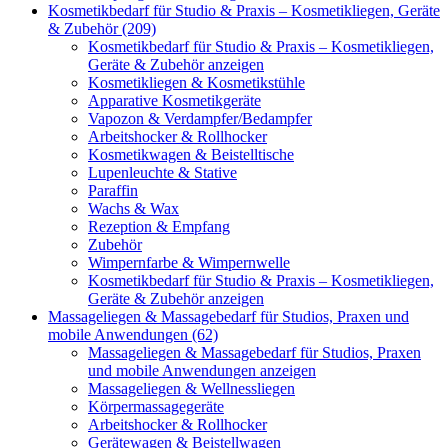
Kosmetikbedarf für Studio & Praxis – Kosmetikliegen, Geräte
& Zubehör (209)
Kosmetikbedarf für Studio & Praxis – Kosmetikliegen,
Geräte & Zubehör anzeigen
Kosmetikliegen & Kosmetikstühle
Apparative Kosmetikgeräte
Vapozon & Verdampfer/Bedampfer
Arbeitshocker & Rollhocker
Kosmetikwagen & Beistelltische
Lupenleuchte & Stative
Paraffin
Wachs & Wax
Rezeption & Empfang
Zubehör
Wimpernfarbe & Wimpernwelle
Kosmetikbedarf für Studio & Praxis – Kosmetikliegen,
Geräte & Zubehör anzeigen
Massageliegen & Massagebedarf für Studios, Praxen und
mobile Anwendungen (62)
Massageliegen & Massagebedarf für Studios, Praxen
und mobile Anwendungen anzeigen
Massageliegen & Wellnessliegen
Körpermassagegeräte
Arbeitshocker & Rollhocker
Gerätewagen & Beistellwagen