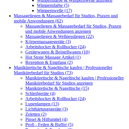
Wimpernfarbe & Wimpernwelle anzeigen
Wimpernfarbe (5)
Wimpernwelle (17)
Massageliegen & Massagebedarf für Studios, Praxen und
mobile Anwendungen (62)
Massageliegen & Massagebedarf für Studios, Praxen
und mobile Anwendungen anzeigen
Massageliegen & Wellnessliegen (22)
Körpermassagegeräte (3)
Arbeitshocker & Rollhocker (24)
Gerätewagen & Beistellwagen (10)
Hot Stone Massage Artikel (1)
Rezeption & Empfang (2)
Maniküretische & Nageltische kaufen | Professioneller
Manikürebedarf für Studios (73)
Maniküretische & Nageltische kaufen | Professioneller
Manikürebedarf für Studios anzeigen
Maniküretische & Nageltische (15)
Schleifgeräte (4)
Arbeitshocker & Rollhocker (24)
Lupenlampen (13)
Lichthärtungsgeräte (3)
Zeletten (2)
Pinsel & Hilfsmittel (4)
Profi - Feilen & Buffer (5)