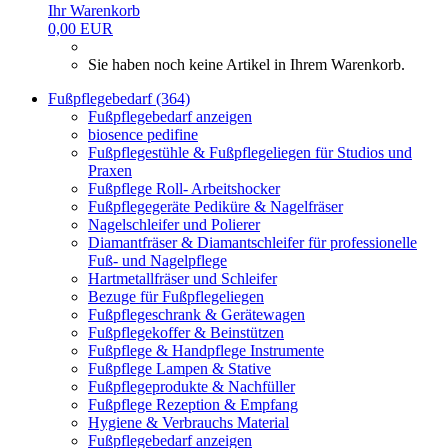
Ihr Warenkorb
0,00 EUR
Sie haben noch keine Artikel in Ihrem Warenkorb.
Fußpflegebedarf (364)
Fußpflegebedarf anzeigen
biosence pedifine
Fußpflegestühle & Fußpflegeliegen für Studios und
Praxen
Fußpflege Roll- Arbeitshocker
Fußpflegegeräte Pediküre & Nagelfräser
Nagelschleifer und Polierer
Diamantfräser & Diamantschleifer für professionelle
Fuß- und Nagelpflege
Hartmetallfräser und Schleifer
Bezuge für Fußpflegeliegen
Fußpflegeschrank & Gerätewagen
Fußpflegekoffer & Beinstützen
Fußpflege & Handpflege Instrumente
Fußpflege Lampen & Stative
Fußpflegeprodukte & Nachfüller
Fußpflege Rezeption & Empfang
Hygiene & Verbrauchs Material
Fußpflegebedarf anzeigen