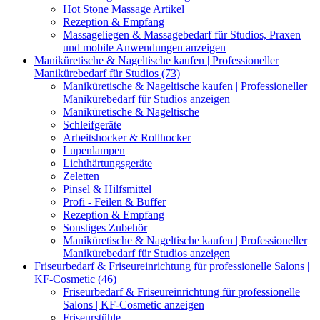
Hot Stone Massage Artikel
Rezeption & Empfang
Massageliegen & Massagebedarf für Studios, Praxen
und mobile Anwendungen anzeigen
Maniküretische & Nageltische kaufen | Professioneller
Manikürebedarf für Studios (73)
Maniküretische & Nageltische kaufen | Professioneller
Manikürebedarf für Studios anzeigen
Maniküretische & Nageltische
Schleifgeräte
Arbeitshocker & Rollhocker
Lupenlampen
Lichthärtungsgeräte
Zeletten
Pinsel & Hilfsmittel
Profi - Feilen & Buffer
Rezeption & Empfang
Sonstiges Zubehör
Maniküretische & Nageltische kaufen | Professioneller
Manikürebedarf für Studios anzeigen
Friseurbedarf & Friseureinrichtung für professionelle Salons |
KF-Cosmetic (46)
Friseurbedarf & Friseureinrichtung für professionelle
Salons | KF-Cosmetic anzeigen
Friseurstühle