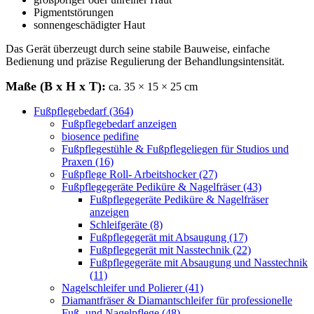
Pigmentstörungen
sonnengeschädigter Haut
Das Gerät überzeugt durch seine stabile Bauweise, einfache
Bedienung und präzise Regulierung der Behandlungsintensität.
Maße (B x H x T):
ca. 35 × 15 × 25 cm
Fußpflegebedarf (364)
Fußpflegebedarf anzeigen
biosence pedifine
Fußpflegestühle & Fußpflegeliegen für Studios und
Praxen (16)
Fußpflege Roll- Arbeitshocker (27)
Fußpflegegeräte Pediküre & Nagelfräser (43)
Fußpflegegeräte Pediküre & Nagelfräser
anzeigen
Schleifgeräte (8)
Fußpflegegerät mit Absaugung (17)
Fußpflegegerät mit Nasstechnik (22)
Fußpflegegeräte mit Absaugung und Nasstechnik
(11)
Nagelschleifer und Polierer (41)
Diamantfräser & Diamantschleifer für professionelle
Fuß- und Nagelpflege (48)