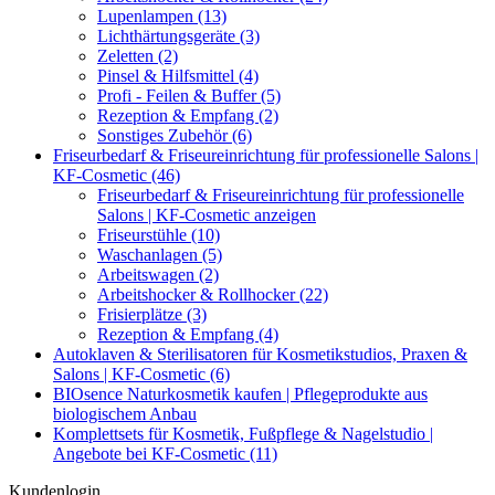
Lupenlampen (13)
Lichthärtungsgeräte (3)
Zeletten (2)
Pinsel & Hilfsmittel (4)
Profi - Feilen & Buffer (5)
Rezeption & Empfang (2)
Sonstiges Zubehör (6)
Friseurbedarf & Friseureinrichtung für professionelle Salons |
KF-Cosmetic (46)
Friseurbedarf & Friseureinrichtung für professionelle
Salons | KF-Cosmetic anzeigen
Friseurstühle (10)
Waschanlagen (5)
Arbeitswagen (2)
Arbeitshocker & Rollhocker (22)
Frisierplätze (3)
Rezeption & Empfang (4)
Autoklaven & Sterilisatoren für Kosmetikstudios, Praxen &
Salons | KF-Cosmetic (6)
BIOsence Naturkosmetik kaufen | Pflegeprodukte aus
biologischem Anbau
Komplettsets für Kosmetik, Fußpflege & Nagelstudio |
Angebote bei KF-Cosmetic (11)
Kundenlogin