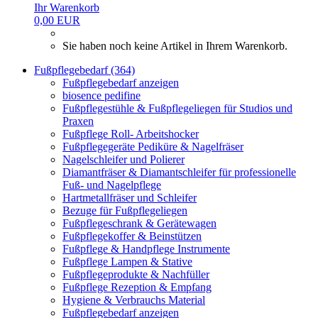
Ihr Warenkorb
0,00 EUR
Sie haben noch keine Artikel in Ihrem Warenkorb.
Fußpflegebedarf (364)
Fußpflegebedarf anzeigen
biosence pedifine
Fußpflegestühle & Fußpflegeliegen für Studios und
Praxen
Fußpflege Roll- Arbeitshocker
Fußpflegegeräte Pediküre & Nagelfräser
Nagelschleifer und Polierer
Diamantfräser & Diamantschleifer für professionelle
Fuß- und Nagelpflege
Hartmetallfräser und Schleifer
Bezuge für Fußpflegeliegen
Fußpflegeschrank & Gerätewagen
Fußpflegekoffer & Beinstützen
Fußpflege & Handpflege Instrumente
Fußpflege Lampen & Stative
Fußpflegeprodukte & Nachfüller
Fußpflege Rezeption & Empfang
Hygiene & Verbrauchs Material
Fußpflegebedarf anzeigen