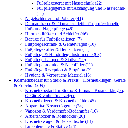
Fußpflegegerät mit Nasstechnik (22)
Fußpflegegeräte mit Absaugung und Nasstechnik
(11)
Nagelschleifer und Polierer (41)
Diamantfräser & Diamantschleifer für professionelle
Fuß- und Nagelpflege (48)
Hartmetallfräser und Schleifer (46)
Bezuge für Fußpflegeliegen (7)
Fußpflegeschrank & Gerätewagen (10)
Fußpflegekoffer & Beinstützen (11)
Fußpflege & Handpflege Instrumente (68)
Fußpflege Lampen & Stative (19)
Fußpflegeprodukte & Nachfüller (11)
Fußpflege Rezeption & Empfang (2)
Hygiene & Verbrauchs Material (16)
Kosmetikbedarf für Studio & Praxis – Kosmetikliegen, Geräte
& Zubehör (209)
Kosmetikbedarf für Studio & Praxis – Kosmetikliegen,
Geräte & Zubehör anzeigen
Kosmetikliegen & Kosmetikstühle (45)
Apparative Kosmetikgeräte (34)
Vapozon & Verdampfer/Bedampfer (16)
Arbeitshocker & Rollhocker (26)
Kosmetikwagen & Beistelltische (13)
Lupenleuchte & Stative (24)