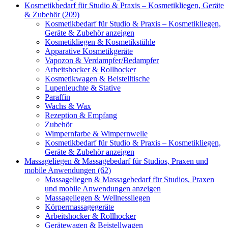
Kosmetikbedarf für Studio & Praxis – Kosmetikliegen, Geräte
& Zubehör (209)
Kosmetikbedarf für Studio & Praxis – Kosmetikliegen,
Geräte & Zubehör anzeigen
Kosmetikliegen & Kosmetikstühle
Apparative Kosmetikgeräte
Vapozon & Verdampfer/Bedampfer
Arbeitshocker & Rollhocker
Kosmetikwagen & Beistelltische
Lupenleuchte & Stative
Paraffin
Wachs & Wax
Rezeption & Empfang
Zubehör
Wimpernfarbe & Wimpernwelle
Kosmetikbedarf für Studio & Praxis – Kosmetikliegen,
Geräte & Zubehör anzeigen
Massageliegen & Massagebedarf für Studios, Praxen und
mobile Anwendungen (62)
Massageliegen & Massagebedarf für Studios, Praxen
und mobile Anwendungen anzeigen
Massageliegen & Wellnessliegen
Körpermassagegeräte
Arbeitshocker & Rollhocker
Gerätewagen & Beistellwagen