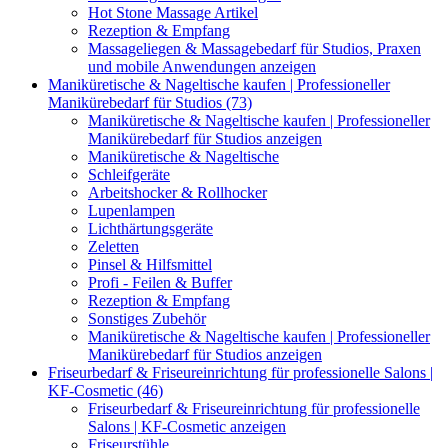
Hot Stone Massage Artikel
Rezeption & Empfang
Massageliegen & Massagebedarf für Studios, Praxen
und mobile Anwendungen anzeigen
Maniküretische & Nageltische kaufen | Professioneller
Manikürebedarf für Studios (73)
Maniküretische & Nageltische kaufen | Professioneller
Manikürebedarf für Studios anzeigen
Maniküretische & Nageltische
Schleifgeräte
Arbeitshocker & Rollhocker
Lupenlampen
Lichthärtungsgeräte
Zeletten
Pinsel & Hilfsmittel
Profi - Feilen & Buffer
Rezeption & Empfang
Sonstiges Zubehör
Maniküretische & Nageltische kaufen | Professioneller
Manikürebedarf für Studios anzeigen
Friseurbedarf & Friseureinrichtung für professionelle Salons |
KF-Cosmetic (46)
Friseurbedarf & Friseureinrichtung für professionelle
Salons | KF-Cosmetic anzeigen
Friseurstühle