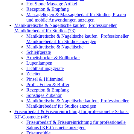
Hot Stone Massage Artikel
Rezeption & Empfang
Massageliegen & Massagebedarf für Studios, Praxen
und mobile Anwendungen anzeigen
Maniküretische & Nageltische kaufen | Professioneller
Manikürebedarf für Studios (73)
Maniküretische & Nageltische kaufen | Professioneller
Manikürebedarf für Studios anzeigen
Maniküretische & Nageltische
Schleifgeräte
Arbeitshocker & Rollhocker
Lupenlampen
Lichthärtungsgeräte
Zeletten
Pinsel & Hilfsmittel
Profi - Feilen & Buffer
Rezeption & Empfang
Sonstiges Zubehör
Maniküretische & Nageltische kaufen | Professioneller
Manikürebedarf für Studios anzeigen
Friseurbedarf & Friseureinrichtung für professionelle Salons |
KF-Cosmetic (46)
Friseurbedarf & Friseureinrichtung für professionelle
Salons | KF-Cosmetic anzeigen
Friseurstühle