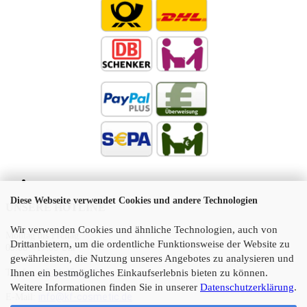
Diese Webseite verwendet Cookies und andere Technologien
UNSERE HOTLINE
Wir verwenden Cookies und ähnliche Technologien, auch von
Montag bis Freitag
Drittanbietern, um die ordentliche Funktionsweise der Website zu
09:00 - 17:00 Uhr
gewährleisten, die Nutzung unseres Angebotes zu analysieren und
Telefon:
05 21 45 11 10
Ihnen ein bestmögliches Einkaufserlebnis bieten zu können.
Weitere Informationen finden Sie in unserer
Datenschutzerklärung
.
info@kf-cosmetic.de
E-Mail: