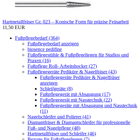
Hartmetallfräser Gr. 023 – Konische Form für präzise Feinarbeit
11,50 EUR
Fußpflegebedarf (364)
Fußpflegebedarf anzeigen
biosence pedifine
Fußpflegestühle & Fußpflegeliegen für Studios und
Praxen (16)
Fußpflege Roll- Arbeitshocker (27)
Fußpflegegeräte Pediküre & Nagelfräser (43)
Fußpflegegeräte Pediküre & Nagelfräser
anzeigen
Schleifgeräte (8)
Fußpflegegerät mit Absaugung (17)
Fußpflegegerät mit Nasstechnik (22)
Fußpflegegeräte mit Absaugung und Nasstechnik
(11)
Nagelschleifer und Polierer (41)
Diamantfräser & Diamantschleifer für professionelle
Fuß- und Nagelpflege (48)
Hartmetallfräser und Schleifer (46)
Bezuge für Fußpflegeliegen (7)