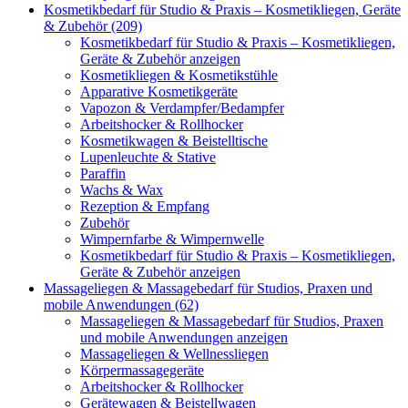
Kosmetikbedarf für Studio & Praxis – Kosmetikliegen, Geräte
& Zubehör (209)
Kosmetikbedarf für Studio & Praxis – Kosmetikliegen,
Geräte & Zubehör anzeigen
Kosmetikliegen & Kosmetikstühle
Apparative Kosmetikgeräte
Vapozon & Verdampfer/Bedampfer
Arbeitshocker & Rollhocker
Kosmetikwagen & Beistelltische
Lupenleuchte & Stative
Paraffin
Wachs & Wax
Rezeption & Empfang
Zubehör
Wimpernfarbe & Wimpernwelle
Kosmetikbedarf für Studio & Praxis – Kosmetikliegen,
Geräte & Zubehör anzeigen
Massageliegen & Massagebedarf für Studios, Praxen und
mobile Anwendungen (62)
Massageliegen & Massagebedarf für Studios, Praxen
und mobile Anwendungen anzeigen
Massageliegen & Wellnessliegen
Körpermassagegeräte
Arbeitshocker & Rollhocker
Gerätewagen & Beistellwagen