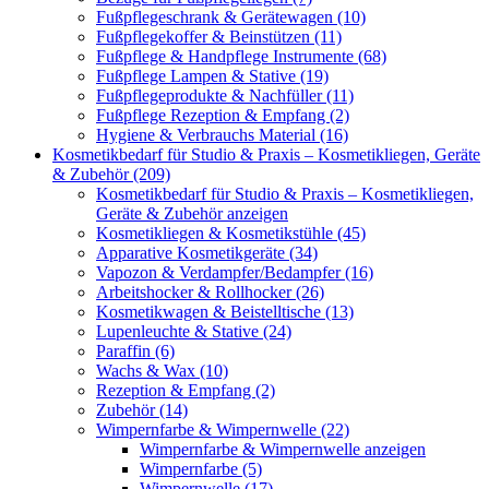
Fußpflegeschrank & Gerätewagen (10)
Fußpflegekoffer & Beinstützen (11)
Fußpflege & Handpflege Instrumente (68)
Fußpflege Lampen & Stative (19)
Fußpflegeprodukte & Nachfüller (11)
Fußpflege Rezeption & Empfang (2)
Hygiene & Verbrauchs Material (16)
Kosmetikbedarf für Studio & Praxis – Kosmetikliegen, Geräte
& Zubehör (209)
Kosmetikbedarf für Studio & Praxis – Kosmetikliegen,
Geräte & Zubehör anzeigen
Kosmetikliegen & Kosmetikstühle (45)
Apparative Kosmetikgeräte (34)
Vapozon & Verdampfer/Bedampfer (16)
Arbeitshocker & Rollhocker (26)
Kosmetikwagen & Beistelltische (13)
Lupenleuchte & Stative (24)
Paraffin (6)
Wachs & Wax (10)
Rezeption & Empfang (2)
Zubehör (14)
Wimpernfarbe & Wimpernwelle (22)
Wimpernfarbe & Wimpernwelle anzeigen
Wimpernfarbe (5)
Wimpernwelle (17)