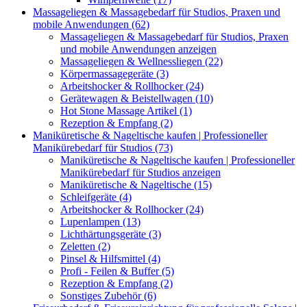
Massageliegen & Massagebedarf für Studios, Praxen und
mobile Anwendungen (62)
Massageliegen & Massagebedarf für Studios, Praxen
und mobile Anwendungen anzeigen
Massageliegen & Wellnessliegen (22)
Körpermassagegeräte (3)
Arbeitshocker & Rollhocker (24)
Gerätewagen & Beistellwagen (10)
Hot Stone Massage Artikel (1)
Rezeption & Empfang (2)
Maniküretische & Nageltische kaufen | Professioneller
Manikürebedarf für Studios (73)
Maniküretische & Nageltische kaufen | Professioneller
Manikürebedarf für Studios anzeigen
Maniküretische & Nageltische (15)
Schleifgeräte (4)
Arbeitshocker & Rollhocker (24)
Lupenlampen (13)
Lichthärtungsgeräte (3)
Zeletten (2)
Pinsel & Hilfsmittel (4)
Profi - Feilen & Buffer (5)
Rezeption & Empfang (2)
Sonstiges Zubehör (6)