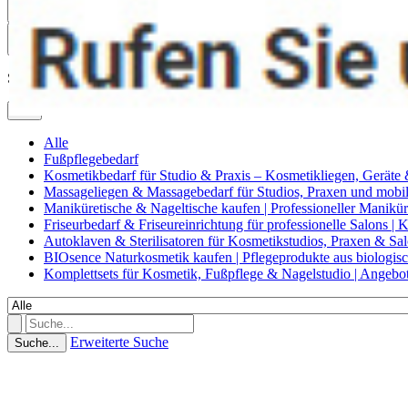
0
Suche
Alle
Alle
Fußpflegebedarf
Kosmetikbedarf für Studio & Praxis – Kosmetikliegen, Geräte
Massageliegen & Massagebedarf für Studios, Praxen und mob
Maniküretische & Nageltische kaufen | Professioneller Manikür
Friseurbedarf & Friseureinrichtung für professionelle Salons |
Autoklaven & Sterilisatoren für Kosmetikstudios, Praxen & Sa
BIOsence Naturkosmetik kaufen | Pflegeprodukte aus biologi
Komplettsets für Kosmetik, Fußpflege & Nagelstudio | Angebo
Erweiterte Suche
Suche...