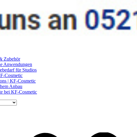
 & Zubehör
ile Anwendungen
ebedarf für Studios
 KF-Cosmetic
lons | KF-Cosmetic
schem Anbau
te bei KF-Cosmetic