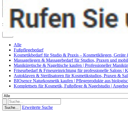
0
Suche
Alle
Alle
Fußpflegebedarf
Kosmetikbedarf für Studio & Praxis – Kosmetikliegen, Geräte
Massageliegen & Massagebedarf für Studios, Praxen und mob
Maniküretische & Nageltische kaufen | Professioneller Manikür
Friseurbedarf & Friseureinrichtung für professionelle Salons |
Autoklaven & Sterilisatoren für Kosmetikstudios, Praxen & Sa
BIOsence Naturkosmetik kaufen | Pflegeprodukte aus biologi
Komplettsets für Kosmetik, Fußpflege & Nagelstudio | Angebo
Erweiterte Suche
Suche...