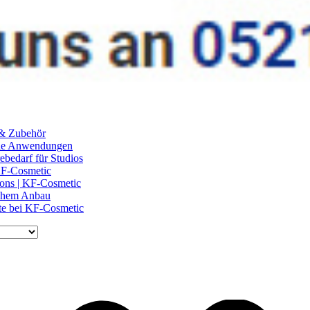
 & Zubehör
ile Anwendungen
ebedarf für Studios
 KF-Cosmetic
lons | KF-Cosmetic
schem Anbau
te bei KF-Cosmetic