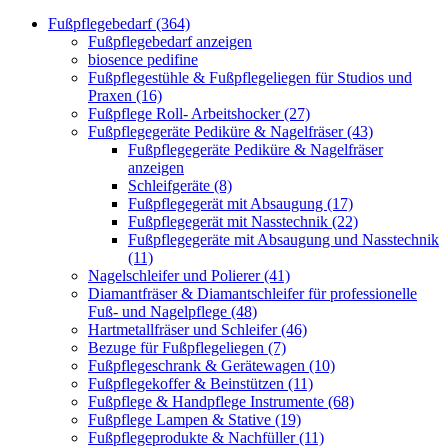
Fußpflegebedarf (364)
Fußpflegebedarf anzeigen
biosence pedifine
Fußpflegestühle & Fußpflegeliegen für Studios und
Praxen (16)
Fußpflege Roll- Arbeitshocker (27)
Fußpflegegeräte Pediküre & Nagelfräser (43)
Fußpflegegeräte Pediküre & Nagelfräser
anzeigen
Schleifgeräte (8)
Fußpflegegerät mit Absaugung (17)
Fußpflegegerät mit Nasstechnik (22)
Fußpflegegeräte mit Absaugung und Nasstechnik
(11)
Nagelschleifer und Polierer (41)
Diamantfräser & Diamantschleifer für professionelle
Fuß- und Nagelpflege (48)
Hartmetallfräser und Schleifer (46)
Bezuge für Fußpflegeliegen (7)
Fußpflegeschrank & Gerätewagen (10)
Fußpflegekoffer & Beinstützen (11)
Fußpflege & Handpflege Instrumente (68)
Fußpflege Lampen & Stative (19)
Fußpflegeprodukte & Nachfüller (11)