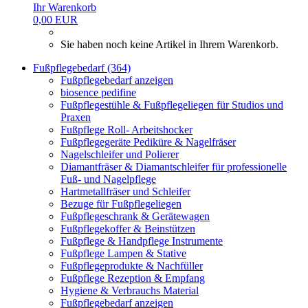
Ihr Warenkorb
0,00 EUR
Sie haben noch keine Artikel in Ihrem Warenkorb.
Fußpflegebedarf (364)
Fußpflegebedarf anzeigen
biosence pedifine
Fußpflegestühle & Fußpflegeliegen für Studios und
Praxen
Fußpflege Roll- Arbeitshocker
Fußpflegegeräte Pediküre & Nagelfräser
Nagelschleifer und Polierer
Diamantfräser & Diamantschleifer für professionelle
Fuß- und Nagelpflege
Hartmetallfräser und Schleifer
Bezuge für Fußpflegeliegen
Fußpflegeschrank & Gerätewagen
Fußpflegekoffer & Beinstützen
Fußpflege & Handpflege Instrumente
Fußpflege Lampen & Stative
Fußpflegeprodukte & Nachfüller
Fußpflege Rezeption & Empfang
Hygiene & Verbrauchs Material
Fußpflegebedarf anzeigen