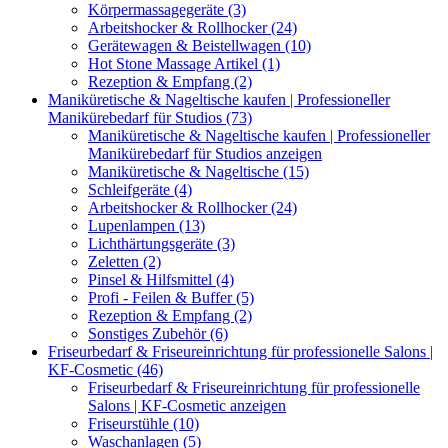
Körpermassagegeräte (3)
Arbeitshocker & Rollhocker (24)
Gerätewagen & Beistellwagen (10)
Hot Stone Massage Artikel (1)
Rezeption & Empfang (2)
Maniküretische & Nageltische kaufen | Professioneller
Manikürebedarf für Studios (73)
Maniküretische & Nageltische kaufen | Professioneller
Manikürebedarf für Studios anzeigen
Maniküretische & Nageltische (15)
Schleifgeräte (4)
Arbeitshocker & Rollhocker (24)
Lupenlampen (13)
Lichthärtungsgeräte (3)
Zeletten (2)
Pinsel & Hilfsmittel (4)
Profi - Feilen & Buffer (5)
Rezeption & Empfang (2)
Sonstiges Zubehör (6)
Friseurbedarf & Friseureinrichtung für professionelle Salons |
KF-Cosmetic (46)
Friseurbedarf & Friseureinrichtung für professionelle
Salons | KF-Cosmetic anzeigen
Friseurstühle (10)
Waschanlagen (5)