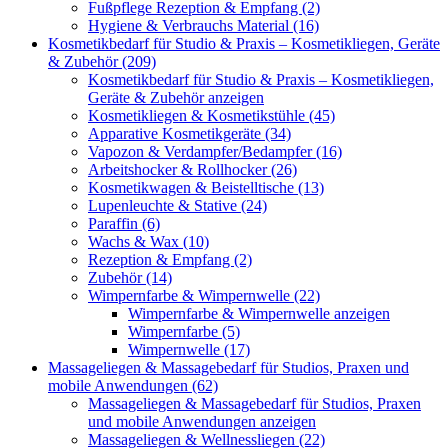
Fußpflege Rezeption & Empfang (2)
Hygiene & Verbrauchs Material (16)
Kosmetikbedarf für Studio & Praxis – Kosmetikliegen, Geräte
& Zubehör (209)
Kosmetikbedarf für Studio & Praxis – Kosmetikliegen,
Geräte & Zubehör anzeigen
Kosmetikliegen & Kosmetikstühle (45)
Apparative Kosmetikgeräte (34)
Vapozon & Verdampfer/Bedampfer (16)
Arbeitshocker & Rollhocker (26)
Kosmetikwagen & Beistelltische (13)
Lupenleuchte & Stative (24)
Paraffin (6)
Wachs & Wax (10)
Rezeption & Empfang (2)
Zubehör (14)
Wimpernfarbe & Wimpernwelle (22)
Wimpernfarbe & Wimpernwelle anzeigen
Wimpernfarbe (5)
Wimpernwelle (17)
Massageliegen & Massagebedarf für Studios, Praxen und
mobile Anwendungen (62)
Massageliegen & Massagebedarf für Studios, Praxen
und mobile Anwendungen anzeigen
Massageliegen & Wellnessliegen (22)