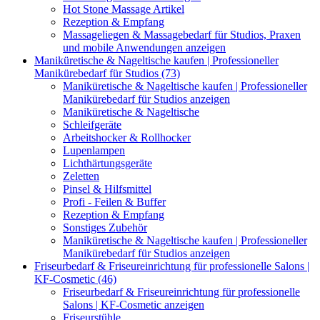
Hot Stone Massage Artikel
Rezeption & Empfang
Massageliegen & Massagebedarf für Studios, Praxen
und mobile Anwendungen anzeigen
Maniküretische & Nageltische kaufen | Professioneller
Manikürebedarf für Studios (73)
Maniküretische & Nageltische kaufen | Professioneller
Manikürebedarf für Studios anzeigen
Maniküretische & Nageltische
Schleifgeräte
Arbeitshocker & Rollhocker
Lupenlampen
Lichthärtungsgeräte
Zeletten
Pinsel & Hilfsmittel
Profi - Feilen & Buffer
Rezeption & Empfang
Sonstiges Zubehör
Maniküretische & Nageltische kaufen | Professioneller
Manikürebedarf für Studios anzeigen
Friseurbedarf & Friseureinrichtung für professionelle Salons |
KF-Cosmetic (46)
Friseurbedarf & Friseureinrichtung für professionelle
Salons | KF-Cosmetic anzeigen
Friseurstühle