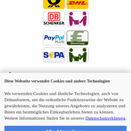
Diese Webseite verwendet Cookies und andere Technologien
UNSERE HOTLINE
Wir verwenden Cookies und ähnliche Technologien, auch von
Montag bis Freitag
Drittanbietern, um die ordentliche Funktionsweise der Website zu
09:00 - 17:00 Uhr
gewährleisten, die Nutzung unseres Angebotes zu analysieren und
Telefon:
05 21 45 11 10
Ihnen ein bestmögliches Einkaufserlebnis bieten zu können.
Weitere Informationen finden Sie in unserer
Datenschutzerklärung
.
info@kf-cosmetic.de
E-Mail: