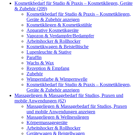
Kosmetikbedarf für Studio & Praxis – Kosmetikliegen, Geräte
& Zubehör (209)
Kosmetikbedarf für Studio & Praxis – Kosmetikliegen,
Geräte & Zubehör anzeigen
Kosmetikliegen & Kosmetikstühle
Apparative Kosmetikgeräte
Vapozon & Verdampfer/Bedampfer
Arbeitshocker & Rollhocker
Kosmetikwagen & Beistelltische
Lupenleuchte & Stative
Paraffin
Wachs & Wax
Rezeption & Empfang
Zubehör
Wimpernfarbe & Wimpernwelle
Kosmetikbedarf für Studio & Praxis – Kosmetikliegen,
Geräte & Zubehör anzeigen
Massageliegen & Massagebedarf für Studios, Praxen und
mobile Anwendungen (62)
Massageliegen & Massagebedarf für Studios, Praxen
und mobile Anwendungen anzeigen
Massageliegen & Wellnessliegen
Körpermassagegeräte
Arbeitshocker & Rollhocker
Gerätewagen & Beistellwagen