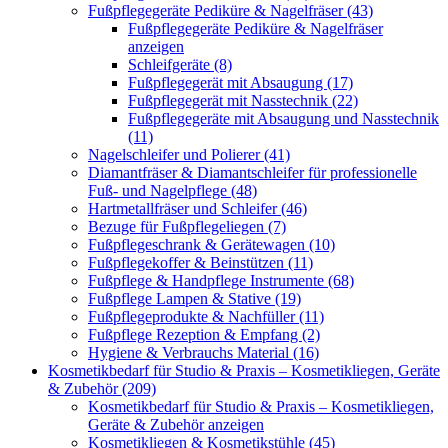
Fußpflegegeräte Pediküre & Nagelfräser (43)
Fußpflegegeräte Pediküre & Nagelfräser
anzeigen
Schleifgeräte (8)
Fußpflegegerät mit Absaugung (17)
Fußpflegegerät mit Nasstechnik (22)
Fußpflegegeräte mit Absaugung und Nasstechnik
(11)
Nagelschleifer und Polierer (41)
Diamantfräser & Diamantschleifer für professionelle
Fuß- und Nagelpflege (48)
Hartmetallfräser und Schleifer (46)
Bezuge für Fußpflegeliegen (7)
Fußpflegeschrank & Gerätewagen (10)
Fußpflegekoffer & Beinstützen (11)
Fußpflege & Handpflege Instrumente (68)
Fußpflege Lampen & Stative (19)
Fußpflegeprodukte & Nachfüller (11)
Fußpflege Rezeption & Empfang (2)
Hygiene & Verbrauchs Material (16)
Kosmetikbedarf für Studio & Praxis – Kosmetikliegen, Geräte
& Zubehör (209)
Kosmetikbedarf für Studio & Praxis – Kosmetikliegen,
Geräte & Zubehör anzeigen
Kosmetikliegen & Kosmetikstühle (45)