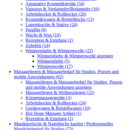
Apparative Kosmetikgeräte (34)
Vapozon & Verdampfer/Bedampfer (16)
Arbeitshocker & Rollhocker (26)
Kosmetikwagen & Beistelltische (13)
Lupenleuchte & Stative (24)
Paraffin (6)
Wachs & Wax (10)
Rezeption & Empfang (2)
Zubehör (14)
Wimpernfarbe & Wimpernwelle (22)
Wimpernfarbe & Wimpernwelle anzeigen
Wimpernfarbe (5)
Wimpernwelle (17)
Massageliegen & Massagebedarf für Studios, Praxen und
mobile Anwendungen (62)
Massageliegen & Massagebedarf für Studios, Praxen
und mobile Anwendungen anzeigen
Massageliegen & Wellnessliegen (22)
Körpermassagegeräte (3)
Arbeitshocker & Rollhocker (24)
Gerätewagen & Beistellwagen (10)
Hot Stone Massage Artikel (1)
Rezeption & Empfang (2)
Maniküretische & Nageltische kaufen | Professioneller
Manikürebedarf für Studios (73)