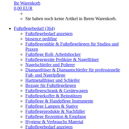
Ihr Warenkorb
0,00 EUR
Sie haben noch keine Artikel in Ihrem Warenkorb.
Fußpflegebedarf (364)
Fußpflegebedarf anzeigen
biosence pedifine
Fußpflegestühle & Fußpflegeliegen für Studios und
Praxen
Fußpflege Roll- Arbeitshocker
Fußpflegegeräte Pediküre & Nagelfräser
Nagelschleifer und Polierer
Diamantfräser & Diamantschleifer für professionelle
Fuß- und Nagelpflege
Hartmetallfräser und Schleifer
Bezuge für Fußpflegeliegen
Fußpflegeschrank & Gerätewagen
Fußpflegekoffer & Beinstützen
Fußpflege & Handpflege Instrumente
Fußpflege Lampen & Stative
Fußpflegeprodukte & Nachfüller
Fußpflege Rezeption & Empfang
Hygiene & Verbrauchs Material
Fußpflegebedarf anzeigen