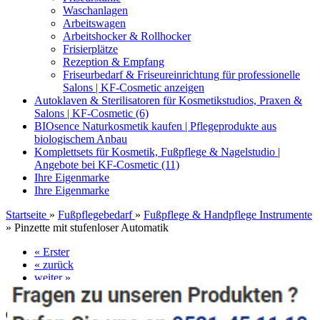
Waschanlagen
Arbeitswagen
Arbeitshocker & Rollhocker
Frisierplätze
Rezeption & Empfang
Friseurbedarf & Friseureinrichtung für professionelle
Salons | KF-Cosmetic anzeigen
Autoklaven & Sterilisatoren für Kosmetikstudios, Praxen &
Salons | KF-Cosmetic (6)
BIOsence Naturkosmetik kaufen | Pflegeprodukte aus
biologischem Anbau
Komplettsets für Kosmetik, Fußpflege & Nagelstudio |
Angebote bei KF-Cosmetic (11)
Ihre Eigenmarke
Ihre Eigenmarke
Startseite
»
Fußpflegebedarf
»
Fußpflege & Handpflege Instrumente
»
Pinzette mit stufenloser Automatik
« Erster
« zurück
weiter »
Letzter »
68
Artikel in dieser Kategorie