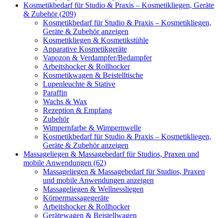
Kosmetikbedarf für Studio & Praxis – Kosmetikliegen, Geräte
& Zubehör (209)
Kosmetikbedarf für Studio & Praxis – Kosmetikliegen,
Geräte & Zubehör anzeigen
Kosmetikliegen & Kosmetikstühle
Apparative Kosmetikgeräte
Vapozon & Verdampfer/Bedampfer
Arbeitshocker & Rollhocker
Kosmetikwagen & Beistelltische
Lupenleuchte & Stative
Paraffin
Wachs & Wax
Rezeption & Empfang
Zubehör
Wimpernfarbe & Wimpernwelle
Kosmetikbedarf für Studio & Praxis – Kosmetikliegen,
Geräte & Zubehör anzeigen
Massageliegen & Massagebedarf für Studios, Praxen und
mobile Anwendungen (62)
Massageliegen & Massagebedarf für Studios, Praxen
und mobile Anwendungen anzeigen
Massageliegen & Wellnessliegen
Körpermassagegeräte
Arbeitshocker & Rollhocker
Gerätewagen & Beistellwagen