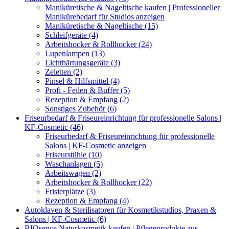
Maniküretische & Nageltische kaufen | Professioneller
Manikürebedarf für Studios anzeigen
Maniküretische & Nageltische (15)
Schleifgeräte (4)
Arbeitshocker & Rollhocker (24)
Lupenlampen (13)
Lichthärtungsgeräte (3)
Zeletten (2)
Pinsel & Hilfsmittel (4)
Profi - Feilen & Buffer (5)
Rezeption & Empfang (2)
Sonstiges Zubehör (6)
Friseurbedarf & Friseureinrichtung für professionelle Salons |
KF-Cosmetic (46)
Friseurbedarf & Friseureinrichtung für professionelle
Salons | KF-Cosmetic anzeigen
Friseurstühle (10)
Waschanlagen (5)
Arbeitswagen (2)
Arbeitshocker & Rollhocker (22)
Frisierplätze (3)
Rezeption & Empfang (4)
Autoklaven & Sterilisatoren für Kosmetikstudios, Praxen &
Salons | KF-Cosmetic (6)
BIOsence Naturkosmetik kaufen | Pflegeprodukte aus