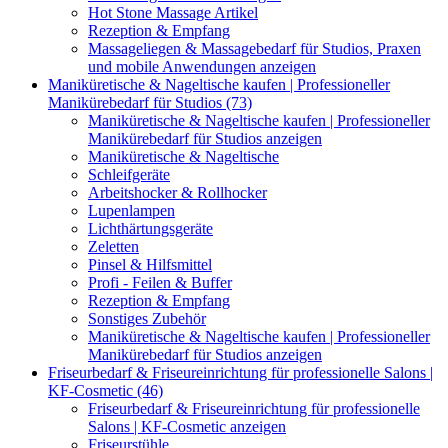
Hot Stone Massage Artikel
Rezeption & Empfang
Massageliegen & Massagebedarf für Studios, Praxen
und mobile Anwendungen anzeigen
Maniküretische & Nageltische kaufen | Professioneller
Manikürebedarf für Studios (73)
Maniküretische & Nageltische kaufen | Professioneller
Manikürebedarf für Studios anzeigen
Maniküretische & Nageltische
Schleifgeräte
Arbeitshocker & Rollhocker
Lupenlampen
Lichthärtungsgeräte
Zeletten
Pinsel & Hilfsmittel
Profi - Feilen & Buffer
Rezeption & Empfang
Sonstiges Zubehör
Maniküretische & Nageltische kaufen | Professioneller
Manikürebedarf für Studios anzeigen
Friseurbedarf & Friseureinrichtung für professionelle Salons |
KF-Cosmetic (46)
Friseurbedarf & Friseureinrichtung für professionelle
Salons | KF-Cosmetic anzeigen
Friseurstühle