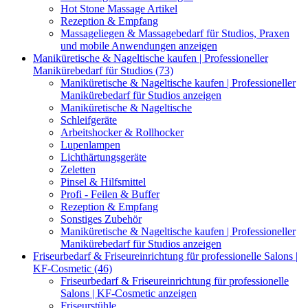
Hot Stone Massage Artikel
Rezeption & Empfang
Massageliegen & Massagebedarf für Studios, Praxen
und mobile Anwendungen anzeigen
Maniküretische & Nageltische kaufen | Professioneller
Manikürebedarf für Studios (73)
Maniküretische & Nageltische kaufen | Professioneller
Manikürebedarf für Studios anzeigen
Maniküretische & Nageltische
Schleifgeräte
Arbeitshocker & Rollhocker
Lupenlampen
Lichthärtungsgeräte
Zeletten
Pinsel & Hilfsmittel
Profi - Feilen & Buffer
Rezeption & Empfang
Sonstiges Zubehör
Maniküretische & Nageltische kaufen | Professioneller
Manikürebedarf für Studios anzeigen
Friseurbedarf & Friseureinrichtung für professionelle Salons |
KF-Cosmetic (46)
Friseurbedarf & Friseureinrichtung für professionelle
Salons | KF-Cosmetic anzeigen
Friseurstühle