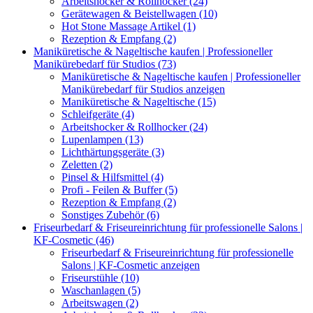
Arbeitshocker & Rollhocker (24)
Gerätewagen & Beistellwagen (10)
Hot Stone Massage Artikel (1)
Rezeption & Empfang (2)
Maniküretische & Nageltische kaufen | Professioneller
Manikürebedarf für Studios (73)
Maniküretische & Nageltische kaufen | Professioneller
Manikürebedarf für Studios anzeigen
Maniküretische & Nageltische (15)
Schleifgeräte (4)
Arbeitshocker & Rollhocker (24)
Lupenlampen (13)
Lichthärtungsgeräte (3)
Zeletten (2)
Pinsel & Hilfsmittel (4)
Profi - Feilen & Buffer (5)
Rezeption & Empfang (2)
Sonstiges Zubehör (6)
Friseurbedarf & Friseureinrichtung für professionelle Salons |
KF-Cosmetic (46)
Friseurbedarf & Friseureinrichtung für professionelle
Salons | KF-Cosmetic anzeigen
Friseurstühle (10)
Waschanlagen (5)
Arbeitswagen (2)