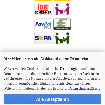
Diese Webseite verwendet Cookies und andere Technologien
UNSERE HOTLINE
Wir verwenden Cookies und ähnliche Technologien, auch von
Montag bis Freitag
Drittanbietern, um die ordentliche Funktionsweise der Website zu
09:00 - 17:00 Uhr
gewährleisten, die Nutzung unseres Angebotes zu analysieren und
Ihnen ein bestmögliches Einkaufserlebnis bieten zu können.
Telefon:
05 21 45 11 10
Weitere Informationen finden Sie in unserer
Datenschutzerklärung
.
info@kf-cosmetic.de
E-Mail:
Alle Akzeptieren