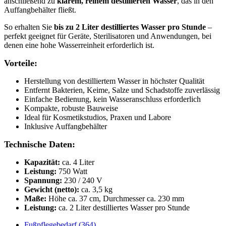
anschließend zu
klarem, reinem destillierten Wasser
, das in den
Auffangbehälter fließt.
So erhalten Sie
bis zu 2 Liter destilliertes Wasser pro Stunde
–
perfekt geeignet für Geräte, Sterilisatoren und Anwendungen, bei
denen eine hohe Wasserreinheit erforderlich ist.
Vorteile:
Herstellung von destilliertem Wasser in höchster Qualität
Entfernt Bakterien, Keime, Salze und Schadstoffe zuverlässig
Einfache Bedienung, kein Wasseranschluss erforderlich
Kompakte, robuste Bauweise
Ideal für Kosmetikstudios, Praxen und Labore
Inklusive Auffangbehälter
Technische Daten:
Kapazität:
ca. 4 Liter
Leistung:
750 Watt
Spannung:
230 / 240 V
Gewicht (netto):
ca. 3,5 kg
Maße:
Höhe ca. 37 cm, Durchmesser ca. 230 mm
Leistung:
ca. 2 Liter destilliertes Wasser pro Stunde
Fußpflegebedarf (364)