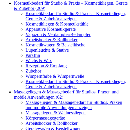
Kosmetikbedarf für Studio & Praxis – Kosmetikliegen, Geräte
& Zubehör (209)
Kosmetikbedarf für Studio & Praxis – Kosmetikliegen,
Geräte & Zubehör anzeigen
Kosmetikliegen & Kosmetikstühle
Apparative Kosmetikgeräte
Vapozon & Verdampfer/Bedampfer
Arbeitshocker & Rollhocker
Kosmetikwagen & Beistelltische
Lupenleuchte & Stative
Paraffin
Wachs & Wax
Rezeption & Empfang
Zubehör
Wimpernfarbe & Wimpernwelle
Kosmetikbedarf für Studio & Praxis – Kosmetikliegen,
Geräte & Zubehör anzeigen
Massageliegen & Massagebedarf für Studios, Praxen und
mobile Anwendungen (62)
Massageliegen & Massagebedarf für Studios, Praxen
und mobile Anwendungen anzeigen
Massageliegen & Wellnessliegen
Körpermassagegeräte
Arbeitshocker & Rollhocker
Gerätewagen & Beistellwagen