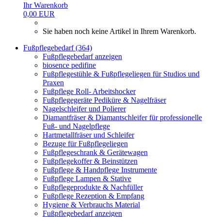
Ihr Warenkorb
0,00 EUR
Sie haben noch keine Artikel in Ihrem Warenkorb.
Fußpflegebedarf (364)
Fußpflegebedarf anzeigen
biosence pedifine
Fußpflegestühle & Fußpflegeliegen für Studios und
Praxen
Fußpflege Roll- Arbeitshocker
Fußpflegegeräte Pediküre & Nagelfräser
Nagelschleifer und Polierer
Diamantfräser & Diamantschleifer für professionelle
Fuß- und Nagelpflege
Hartmetallfräser und Schleifer
Bezuge für Fußpflegeliegen
Fußpflegeschrank & Gerätewagen
Fußpflegekoffer & Beinstützen
Fußpflege & Handpflege Instrumente
Fußpflege Lampen & Stative
Fußpflegeprodukte & Nachfüller
Fußpflege Rezeption & Empfang
Hygiene & Verbrauchs Material
Fußpflegebedarf anzeigen