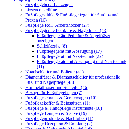
Fußpflegebedarf anzeigen
biosence pedifine
Fußpflegestühle & Fußpflegeliegen für Studios und
Praxen (16)
Fußpflege Roll- Arbeitshocker (27)
Fußpflegegeräte Pediküre & Nagelfräser (43)
Fußpflegegeräte Pediküre & Nagelfräser
anzeigen
Schleifgeräte (8)
Fußpflegegerät mit Absaugung (17)
Fußpflegegerät mit Nasstechnik (22)
Fußpflegegeräte mit Absaugung und Nasstechnik
(11)
Nagelschleifer und Polierer (41)
Diamantfräser & Diamantschleifer für professionelle
Fuß- und Nagelpflege (48)
Hartmetallfräser und Schleifer (46)
Bezuge für Fußpflegeliegen (7)
Fußpflegeschrank & Gerätewagen (10)
Fußpflegekoffer & Beinstützen (11)
Fußpflege & Handpflege Instrumente (68)
Fußpflege Lampen & Stative (19)
Fußpflegeprodukte & Nachfüller (11)
Fußpflege Rezeption & Empfang (2)
Hygiene & Verbrauchs Material (16)